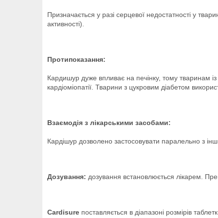
Призначається у разі серцевої недостатності у твар
активності).
Протипоказання:
Кардишур дуже впливає на печінку, тому тваринам і
кардіоміопатії. Тварини з цукровим діабетом викори
Взаємодія з лікарськими засобами:
Кардішур дозволено застосовувати паралельно з ін
Дозування:
дозування встановлюється лікарем. Преп
Cardisure
поставляється в діапазоні розмірів таблет