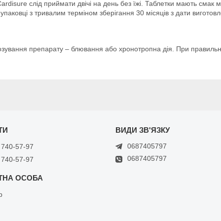
г. Cardisure слід приймати двічі на день без їжі. Таблетки мають сма
 упаковці з тривалим терміном зберігання 30 місяців з дати виготов
зування препарату – блювання або хронотропна дія. При правильном
0687405797
 740-57-97
0687405797
 740-57-97
р