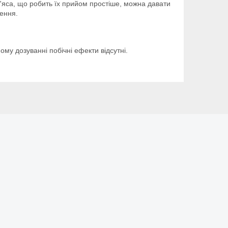
к м'яса, що робить їх прийом простіше, можна давати
лення.
у дозуванні побічні ефекти відсутні.