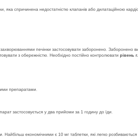
ини, яка спричинена недостатністю клапанів або дилатаційною кард
з захворюваннями печінки застосовувати заборонено. Заборонено ви
стовувати з обережністю. Необхідно постійно контролювати
рівень г
шими препаратами.
арат застосовується у два прийоми за 1 годину до їди.
ки. Найбільш економічними є 10 мг таблетки, які легко розбиваються