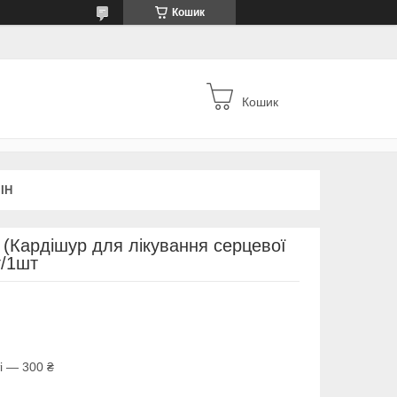
Кошик
Кошик
ІН
 (Кардішур для лікування серцевої
г/1шт
і — 300 ₴