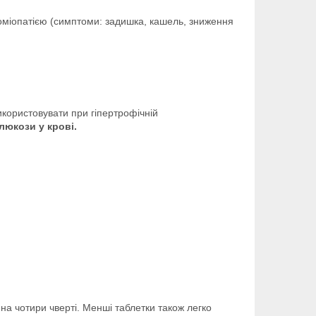
іоміопатією (симптоми: задишка, кашель, зниження
користовувати при гіпертрофічній
люкози у крові.
 на чотири чверті. Менші таблетки також легко