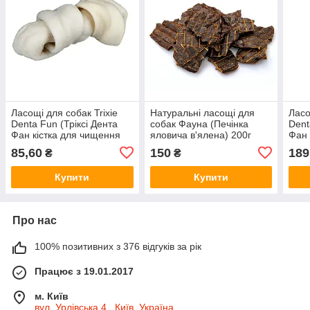
Ласощі для собак Trixie
Натуральні ласощі для
Ласо
Denta Fun (Тріксі Дента
собак Фауна (Печінка
Dent
Фан кістка для чищення
яловича в'ялена) 200г
Фан 
зубів зі шкіри)
курк
85,60
150
189
₴
₴
11см/50г/1шт
Купити
Купити
Про нас
100% позитивних з 376 відгуків за рік
Працює з 19.01.2017
м. Київ
вул. Урлівська 4 , Київ, Україна