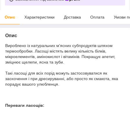
Опис
Характеристики
Доставка
Оплата
Умови п
Опис
Вироблено із натуральних м'ясних субпродуктів шляхом
термообробки. Ласощі містять велику кількість білків,
мікроелементів, амінокислот і вітамінів. Покращує апетит,
зміцнює щелепи, ясна та зуби.
Такі ласощі для всіх порід можуть застосовуватися як
заохочення і при дресируванні, або просто як смакота, яка
порадує вашого улюбленця.
Переваги ласощів: