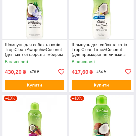
Шампунь для собак та котів
Шампунь для собак та котів
TropiClean Awapuhi&Coconut
TropiClean Lime&Coconut
(для світлої шерсті з імбирем
(для прискорення линьки з
та кокосом) 355м
лаймом та кокосом)355мл
В наявності
В наявності
430,20
417,60
₴
₴
478 ₴
464 ₴
Купити
Купити
–10%
–10%