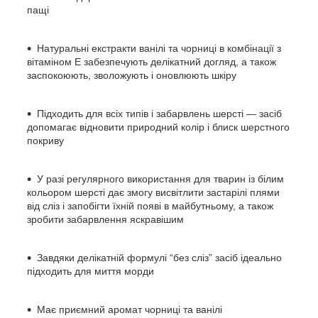
пащі
Натуральні екстракти ванілі та чорниці в комбінації з
вітаміном Е забезпечують делікатний догляд, а також
заспокоюють, зволожують і оновлюють шкіру
Підходить для всіх типів і забарвлень шерсті — засіб
допомагає відновити природний колір і блиск шерстного
покриву
У разі регулярного використання для тварин із білим
кольором шерсті дає змогу висвітлити застарілі плями
від сліз і запобігти їхній появі в майбутньому, а також
зробити забарвлення яскравішим
Завдяки делікатній формулі “без сліз” засіб ідеально
підходить для миття морди
Має приємний аромат чорниці та ванілі