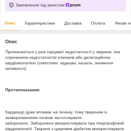
Замовлення під захистом
Опис
Характеристики
Доставка
Оплата
Умови п
Опис
Призначається у разі серцевої недостатності у тварини, яка
спричинена недостатністю клапанів або дилатаційною
кардіоміопатією (симптоми: задишка, кашель, зниження
активності).
Протипоказання:
Кардишур дуже впливає на печінку, тому тваринам із
захворюваннями печінки застосовувати
заборонено. Заборонено використовувати при гіпертрофічній
кардіоміопатії. Тварини з цукровим діабетом використовувати