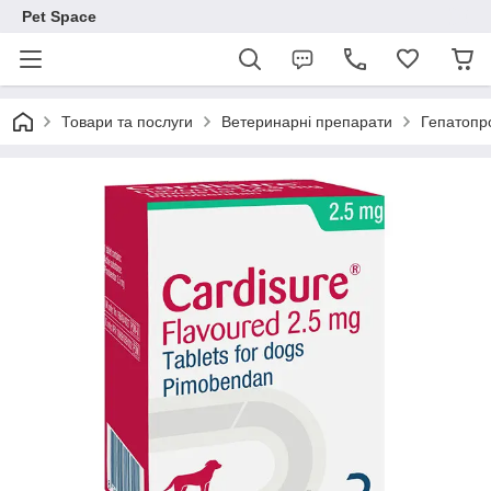
Pet Space
Товари та послуги
Ветеринарні препарати
Гепатопр