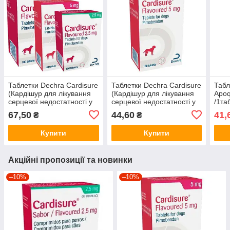
Таблетки Dechra Cardisure
Таблетки Dechra Cardisure
Табл
(Кардішур для лікування
(Кардішур для лікування
Apoq
серцевої недостатності у
серцевої недостатності у
/1та
собак) 10мг/1шт
собак) 5мг/1шт
67,50
44,60
41,
₴
₴
Купити
Купити
Акційні пропозиції та новинки
–10%
–10%