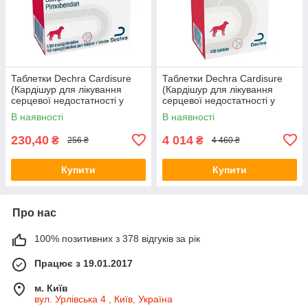
Таблетки Dechra Cardisure
Таблетки Dechra Cardisure
(Кардішур для лікування
(Кардішур для лікування
серцевої недостатності у
серцевої недостатності у
собак) 2,5мг/100шт
собак) 5мг/100шт
В наявності
В наявності
230,40
4 014
₴
₴
256 ₴
4 460 ₴
Купити
Купити
Про нас
100% позитивних з 378 відгуків за рік
Працює з 19.01.2017
м. Київ
вул. Урлівська 4 , Київ, Україна