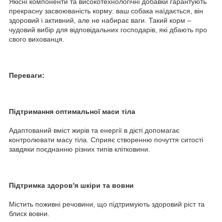
Якісні компоненти та високотехнологічні добавки гарантують
прекрасну засвоюваність корму: ваш собака наїдається, він
здоровий і активний, але не набирає ваги. Такий корм –
чудовий вибір для відповідальних господарів, які дбають про
свого вихованця.
Переваги:
Підтримання оптимальної маси тіла
Адаптований вміст жирів та енергії в дієті допомагає
контролювати масу тіла. Сприяє створенню почуття ситості
завдяки поєднанню різних типів клітковини.
Підтримка здоров'я шкіри та вовни
Містить поживні речовини, що підтримують здоровий ріст та
блиск вовни.