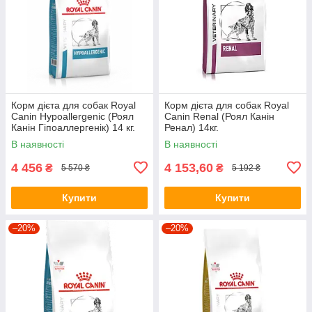
Корм дієта для собак Royal
Корм дієта для собак Royal
Canin Hypoallergenic (Роял
Canin Renal (Роял Канін
Канін Гіпоаллергенік) 14 кг.
Ренал) 14кг.
В наявності
В наявності
4 456
4 153,60
₴
₴
5 570 ₴
5 192 ₴
Купити
Купити
–20%
–20%