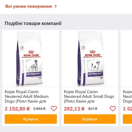
Всі умови повернення
Подібні товари компанії
Корм Royal Canin
Корм Royal Canin
Корм
Neutered Adult Мedium
Neutered Adult Small Dogs
Neut
Dogs (Роял Канін для
(Роял Канін для
Dogs
кастрованих для
кастрованих для
каст
2 152,80
282,13
1 0
₴
₴
2 691 ₴
317 ₴
оптимізації ваги) 9кг.
оптимізації ваги) 800г.
оптим
Купити
Купити