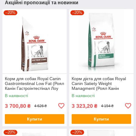
Акційні пропозиції та новинки
–20%
–20%
Корм для собак Royal Canin
Корм дієта для собак Royal
Gastroіntestinal Low Fat (Роял
Canin Satiety Weight
Канін Гастроінтестінал Лоу
Managment (Роял Канін
Фет) 12 кг.
Сетаеті Вейт Менеджмент)
В наявності
В наявності
12 кг
3 700,80
3 323,20
₴
₴
4 626 ₴
4 154 ₴
Купити
Купити
–20%
–20%