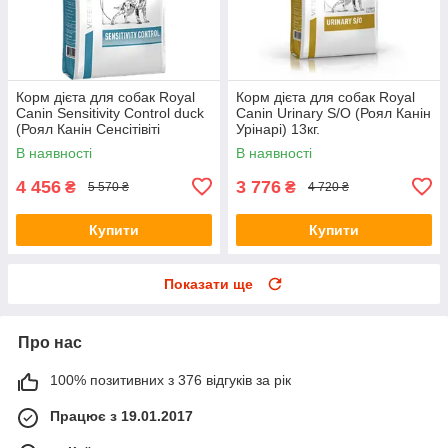
Корм дієта для собак Royal
Корм дієта для собак Royal
Canin Sensitivity Control duck
Canin Urinary S/O (Роял Канін
(Роял Канін Сенсітівіті
Урінарі) 13кг.
Контроль) 14 кг.
В наявності
В наявності
4 456
3 776
₴
₴
5 570 ₴
4 720 ₴
Купити
Купити
Показати ще
Про нас
100% позитивних з 376 відгуків за рік
Працює з 19.01.2017