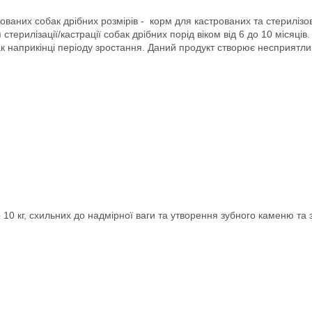
ованих собак дрібних розмірів - корм для кастрованих та стерилізов
стерилізації/кастрації собак дрібних порід віком від 6 до 10 місяці
наприкінці періоду зростання. Даний продукт створює несприятлив
10 кг, схильних до надмірної ваги та утворення зубного каменю та 