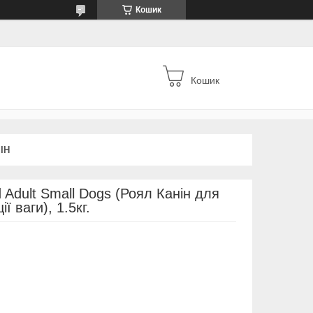
Кошик
Кошик
ІН
 Adult Small Dogs (Роял Канін для
ї ваги), 1.5кг.