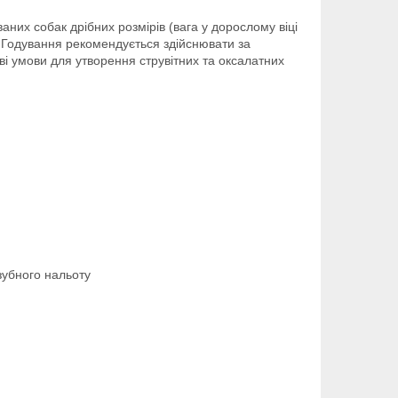
аних собак дрібних розмірів (вага у дорослому віці
в. Годування рекомендується здійснювати за
і умови для утворення струвітних та оксалатних
зубного нальоту