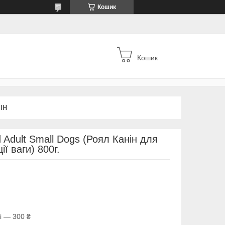
Кошик
Кошик
ІН
 Adult Small Dogs (Роял Канін для
ї ваги) 800г.
і — 300 ₴