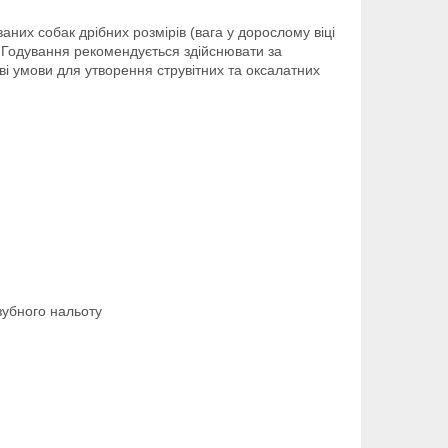
аних собак дрібних розмірів (вага у дорослому віці
в. Годування рекомендується здійснювати за
і умови для утворення струвітних та оксалатних
зубного нальоту