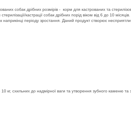
ованих собак дрібних розмірів - корм для кастрованих та стерилізов
стерилізації/кастрації собак дрібних порід віком від 6 до 10 місяці
наприкінці періоду зростання. Даний продукт створює несприятлив
10 кг, схильних до надмірної ваги та утворення зубного каменю та 