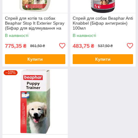
Спрей для котів та собак
Спрей для собак Beaphar Anti
Beaphar Stop It Exterier Spray
Knabbel (Біфар антигризін)
(Біфар для відлякування на
100мл
вулиці) 400мл
В наявності
В наявності
775,35
483,75
₴
₴
861,50 ₴
537,50 ₴
Купити
Купити
–10%