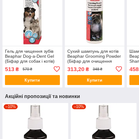
Гель для чищення зубів
Сухий шампунь для котів
Шамп
Beaphar Dog-a-Dent Gel
Beaphar Grooming Powder
Beap
(Біфар для собак і котів)
(Біфар для очищення
Sha
100мл
шерсті без води і мила)
проф
513
313,20
458
₴
₴
570 ₴
348 ₴
150г.
кліщ
Купити
Купити
Акційні пропозиції та новинки
–10%
–10%