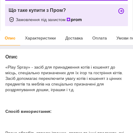
Що таке купити з Пром?
Замовлення під захистом
Опис
Характеристики
Доставка
Оплата
Умови п
Опис
«Play Spray» - засіб для принадження котів і кошенят до
місць, спеціально призначених для їх ігор та гостріння кігтів.
Засіб допомагає переключити увагу котів і кошенят з цінних
предметів та меблів на спеціально призначені для
роздряпування дошки, іграшки і т.д.
Спосіб використання:
Рясно обробіть спреєм іграшки, дряпки та інші предмети, які