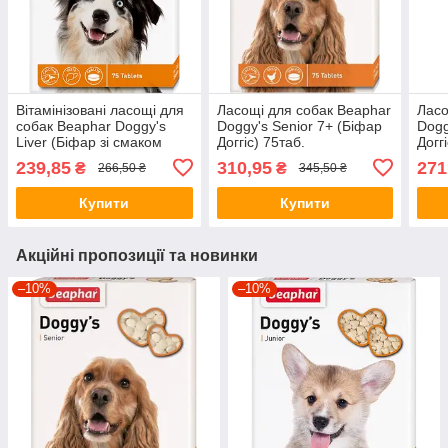
Вітамінізовані ласощі для
Ласощі для собак Beaphar
Ласо
собак Beaphar Doggy's
Doggy's Senior 7+ (Біфар
Dogg
Liver (Біфар зі смаком
Доггіс) 75таб.
Догг
печінки) 75т.
239,85
310,95
271
₴
₴
266,50 ₴
345,50 ₴
Купити
Купити
Акційні пропозиції та новинки
–10%
–10%