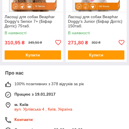
Ласощі для собак Beaphar
Ласощі для собак Beaphar
Doggy's Senior 7+ (Біфар
Doggy's Junior (Біфар Доггіс)
Доггіс) 75таб.
150таб.
В наявності
В наявності
310,95
271,80
₴
₴
345,50 ₴
302 ₴
Купити
Купити
Про нас
100% позитивних з 378 відгуків за рік
Працює з 19.01.2017
м. Київ
вул. Урлівська 4 , Київ, Україна
Контакти