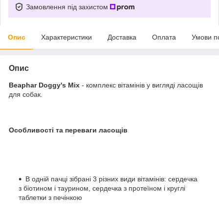
Замовлення під захистом
Опис
Характеристики
Доставка
Оплата
Умови п
Опис
Beaphar Doggy's Mix
- комплекс вітамінів у вигляді ласощів
для собак.
Особливості та переваги ласощів
В одній пачці зібрані 3 різних види вітамінів: сердечка
з біотином і таурином, сердечка з протеїном і круглі
таблетки з печінкою