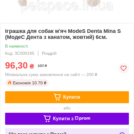
Іграшка для собак м'яч ModeS Denta Mina S
(МодеС Дента з канатом, жовтий) 6см.
В наявності
Код: 3C000185
Роздріб
96,30
₴
107 ₴
Мінімальна сума замовлення на сайті — 200 ₴
Економія
10.70 ₴
Купити
або
Купити з