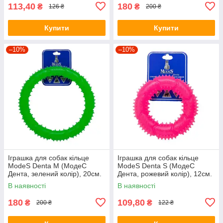
113,40
180
₴
₴
126 ₴
200 ₴
Купити
Купити
–10%
–10%
Іграшка для собак кільце
Іграшка для собак кільце
ModeS Denta M (МодеС
ModeS Denta S (МодеС
Дента, зелений колір), 20см.
Дента, рожевий колір), 12см.
В наявності
В наявності
180
109,80
₴
₴
200 ₴
122 ₴