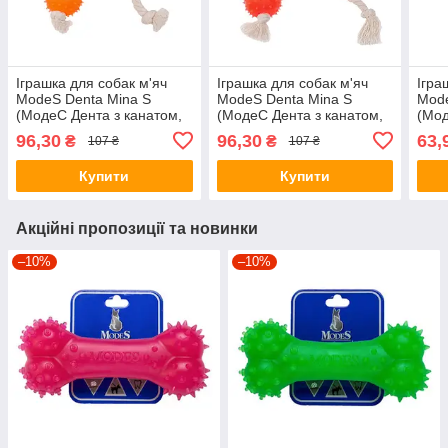
Іграшка для собак м'яч
Іграшка для собак м'яч
Ігра
ModeS Denta Mina S
ModeS Denta Mina S
Mode
(МодеС Дента з канатом,
(МодеС Дента з канатом,
(Мод
помаранчевий) 6см.
рожевий) 6см.
роже
96,30
96,30
63,
₴
₴
107 ₴
107 ₴
Купити
Купити
Акційні пропозиції та новинки
–10%
–10%