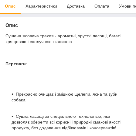
Опис
Характеристики
Доставка
Оплата
Умови п
Опис
Сушена яловича трахея - ароматні, хрусткі ласощі, багаті
хрящовою і сполучною тканиною.
Переваги:
Прекрасно очищає і зміцнює щелепи, ясна та зуби
собаки.
Сушка ласощі за спеціальною технологією, яка
дозволяє зберегти всі корисні і природні смакові якості
продукту, без додавання відбілювачів і консервантів!