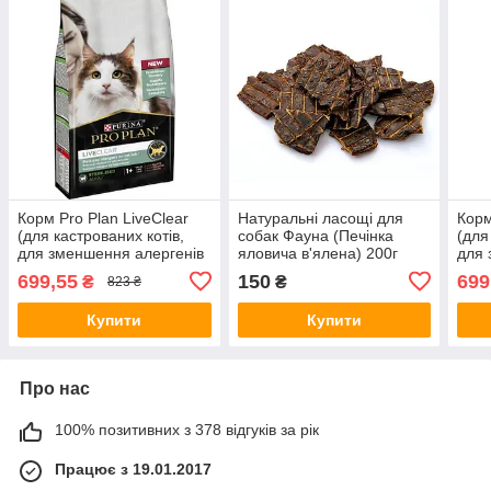
Корм Pro Plan LiveClear
Натуральні ласощі для
Корм
(для кастрованих котів,
собак Фауна (Печінка
(для
для зменшення алергенів
яловича в'ялена) 200г
для 
в шерсті, лосось) 1.4 кг
в шер
699,55
150
699
₴
₴
823 ₴
Купити
Купити
Про нас
100% позитивних з 378 відгуків за рік
Працює з 19.01.2017