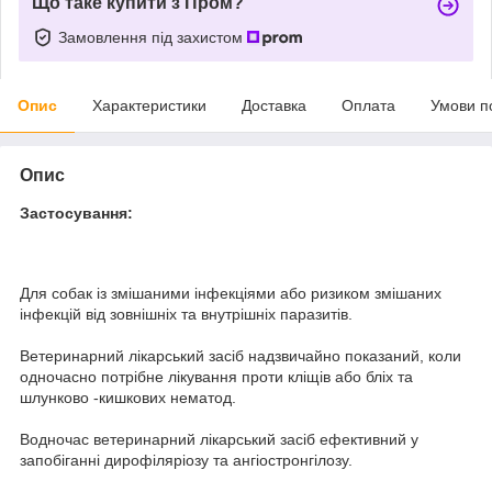
Що таке купити з Пром?
Замовлення під захистом
Опис
Характеристики
Доставка
Оплата
Умови п
Опис
Застосування:
Для собак із змішаними інфекціями або ризиком змішаних
інфекцій від зовнішніх та внутрішніх паразитів.
Ветеринарний лікарський засіб надзвичайно показаний, коли
одночасно потрібне лікування проти кліщів або бліх та
шлунково -кишкових нематод.
Водночас ветеринарний лікарський засіб ефективний у
запобіганні дирофіляріозу та ангіостронгілозу.