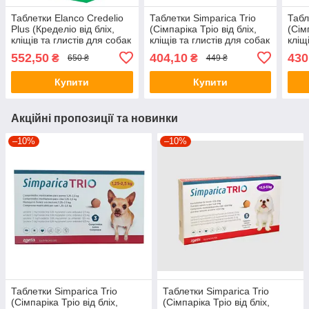
Таблетки Elanco Credelio
Таблетки Simparica Trio
Табл
Plus (Кределіо від бліх,
(Сімпаріка Тріо від бліх,
(Сім
кліщів та глистів для собак
кліщів та глистів для собак
кліщ
вагою 22кг-45кг) 1таб.
вагою 1,3-2,5кг) 1шт.
ваго
552,50
404,10
430
₴
₴
650 ₴
449 ₴
Купити
Купити
Акційні пропозиції та новинки
–10%
–10%
Таблетки Simparica Trio
Таблетки Simparica Trio
(Сімпаріка Тріо від бліх,
(Сімпаріка Тріо від бліх,