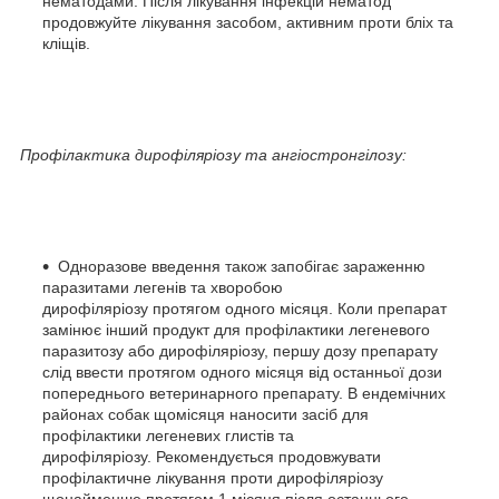
нематодами. Після лікування інфекцій нематод
продовжуйте лікування засобом, активним проти бліх та
кліщів.
Профілактика дирофіляріозу та ангіостронгілозу:
Одноразове введення також запобігає зараженню
паразитами легенів та хворобою
дирофіляріозу протягом одного місяця. Коли препарат
замінює інший продукт для профілактики легеневого
паразитозу або дирофіляріозу, першу дозу препарату
слід ввести протягом одного місяця від останньої дози
попереднього ветеринарного препарату. В ендемічних
районах собак щомісяця наносити засіб для
профілактики легеневих глистів та
дирофіляріозу. Рекомендується продовжувати
профілактичне лікування проти дирофіляріозу
щонайменше протягом 1 місяця після останнього