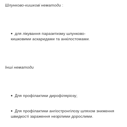
Шлунково-кишкові нематоди
:
для лікування паразитизму шлунково-
кишковими аскаридами та анкілостомами.
Інші нематоди
Для профілактики дирофіляріозу;
Для профілактики ангіостронгілозу шляхом зниження
швидкості зараження незрілими дорослими.