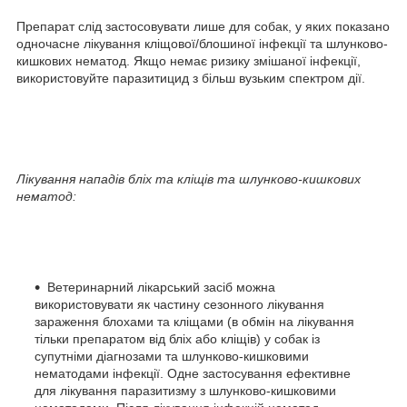
Препарат слід застосовувати лише для собак, у яких показано
одночасне лікування кліщової/блошиної інфекції та шлунково-
кишкових нематод. Якщо немає ризику змішаної інфекції,
використовуйте паразитицид з більш вузьким спектром дії.
Лікування нападів бліх та кліщів та шлунково-кишкових
нематод:
Ветеринарний лікарський засіб можна
використовувати як частину сезонного лікування
зараження блохами та кліщами (в обмін на лікування
тільки препаратом від бліх або кліщів) у собак із
супутніми діагнозами та шлунково-кишковими
нематодами інфекції. Одне застосування ефективне
для лікування паразитизму з шлунково-кишковими