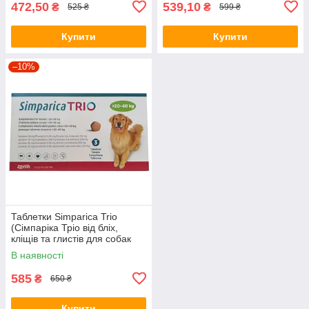
472,50
539,10
₴
₴
525 ₴
599 ₴
Купити
Купити
–10%
Таблетки Simparica Trio
(Сімпаріка Тріо від бліх,
кліщів та глистів для собак
вагою 20,1-40кг) 1шт.
В наявності
585
₴
650 ₴
Купити