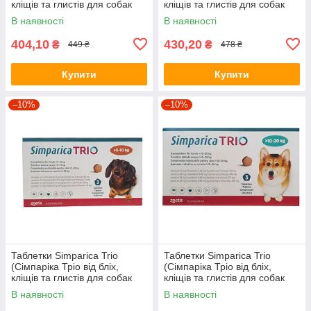
кліщів та глистів для собак
кліщів та глистів для собак
вагою 1,3-2,5кг) 1шт.
вагою 2,6-5кг) 1шт.
В наявності
В наявності
404,10
430,20
₴
₴
449 ₴
478 ₴
Купити
Купити
–10%
–10%
Таблетки Simparica Trio
Таблетки Simparica Trio
(Сімпаріка Тріо від бліх,
(Сімпаріка Тріо від бліх,
кліщів та глистів для собак
кліщів та глистів для собак
вагою 5,1-10кг) 1шт.
вагою 10,1-20кг) 1шт.
В наявності
В наявності