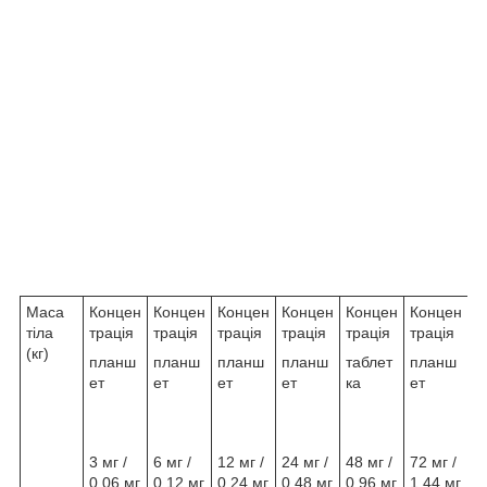
Маса
Концен
Концен
Концен
Концен
Концен
Концен
тіла
трація
трація
трація
трація
трація
трація
(кг)
планш
планш
планш
планш
таблет
планш
ет
ет
ет
ет
ка
ет
3 мг /
6 мг /
12 мг /
24 мг /
48 мг /
72 мг /
0,06 мг
0,12 мг
0,24 мг
0,48 мг
0,96 мг
1,44 мг