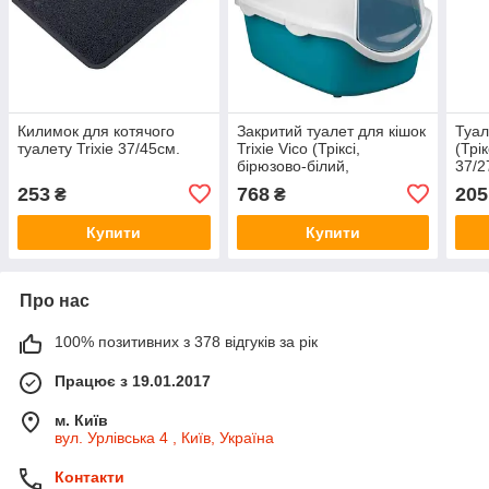
Килимок для котячого
Закритий туалет для кішок
Туал
туалету Trixie 37/45см.
Trixie Vico (Тріксі,
(Трі
бірюзово-білий,
37/2
40/40/56см)
253
768
205
₴
₴
Купити
Купити
Про нас
100% позитивних з 378 відгуків за рік
Працює з 19.01.2017
м. Київ
вул. Урлівська 4 , Київ, Україна
Контакти