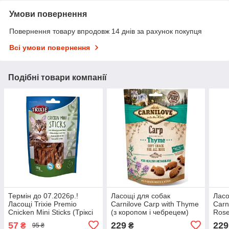
Умови повернення
Повернення товару впродовж 14 днів за рахунок покупця
Всі умови повернення
Подібні товари компанії
Термін до 07.2026р.!
Ласощі для собак
Ласо
Ласощі Trixie Premio
Carnilove Carp with Thyme
Carn
Cnicken Mini Sticks (Тріксі
(з коропом і чебрецем)
Rose
Преміо з куркою і рисом
200г.
дики
57
229
229
₴
₴
95 ₴
для кішок) 50г
шипш