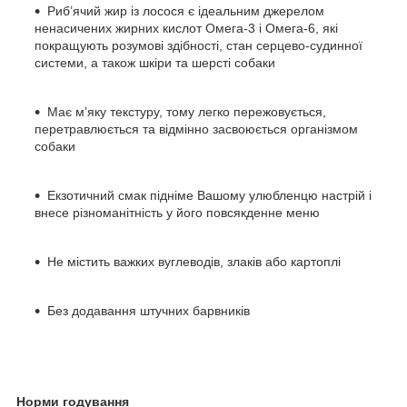
Риб’ячий жир із лосося є ідеальним джерелом
ненасичених жирних кислот Омега-3 і Омега-6, які
покращують розумові здібності, стан серцево-судинної
системи, а також шкіри та шерсті собаки
Має м’яку текстуру, тому легко пережовується,
перетравлюється та відмінно засвоюється організмом
собаки
Екзотичний смак підніме Вашому улюбленцю настрій і
внесе різноманітність у його повсякденне меню
Не містить важких вуглеводів, злаків або картоплі
Без додавання штучних барвників
Норми годування