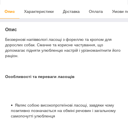
Опис
Характеристики
Доставка
Оплата
Умови п
Опис
Беззернові напіввологі ласощі з фореллю та кропом для
дорослих собак. Смачне та корисне частування, що
допомагає підняти улюбленцю настрій і урізноманітнити його
раціон.
Особливості та переваги ласощів
Являє собою високопротеїнові ласощі, завдяки чому
позитивно позначається на обміні речовин і загальному
самопочутті улюбленця