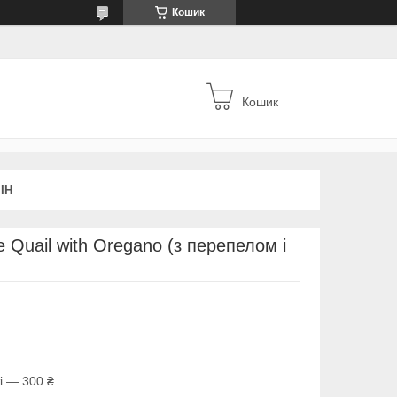
Кошик
Кошик
ІН
 Quail with Oregano (з перепелом і
і — 300 ₴