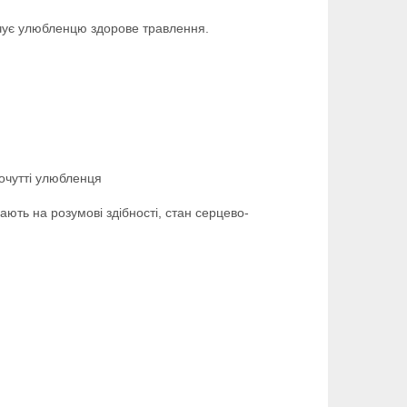
ечує улюбленцю здорове травлення.
очутті улюбленця
ють на розумові здібності, стан серцево-