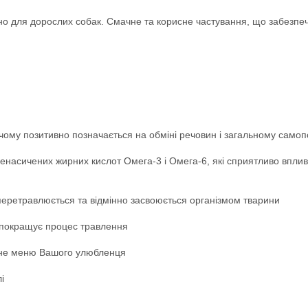
гано для дорослих собак. Смачне та корисне частування, що забезп
чому позитивно позначається на обміні речовин і загальному самоп
енасичених жирних кислот Омега-3 і Омега-6, які сприятливо вплива
 перетравлюється та відмінно засвоюється організмом тварини
 покращує процес травлення
енне меню Вашого улюбленця
і