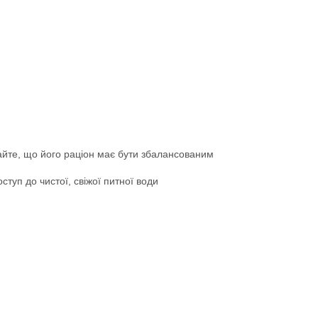
айте, що його раціон має бути збалансованим
туп до чистої, свіжої питної води