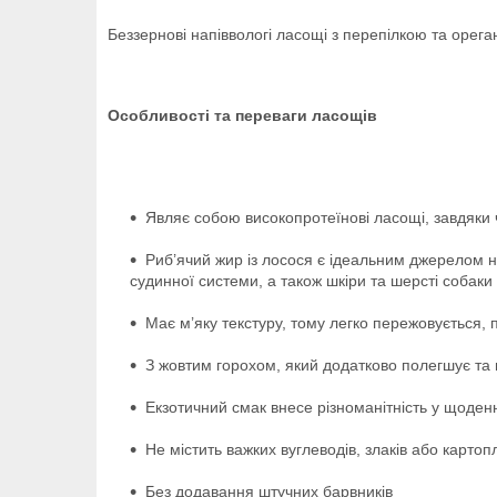
Беззернові напіввологі ласощі з перепілкою та оре
Особливості та переваги ласощів
Являє собою високопротеїнові ласощі, завдяки 
Риб’ячий жир із лосося є ідеальним джерелом н
судинної системи, а також шкіри та шерсті собаки
Має м’яку текстуру, тому легко пережовується,
З жовтим горохом, який додатково полегшує та
Екзотичний смак внесе різноманітність у щод
Не містить важких вуглеводів, злаків або картопл
Без додавання штучних барвників