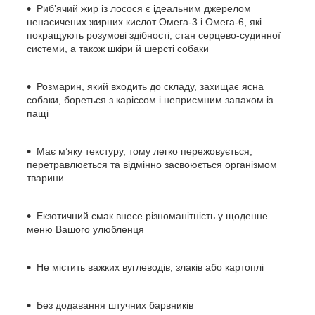
Риб’ячий жир із лосося є ідеальним джерелом
ненасичених жирних кислот Омега-3 і Омега-6, які
покращують розумові здібності, стан серцево-судинної
системи, а також шкіри й шерсті собаки
Розмарин, який входить до складу, захищає ясна
собаки, бореться з карієсом і неприємним запахом із
пащі
Має м’яку текстуру, тому легко пережовується,
перетравлюється та відмінно засвоюється організмом
тварини
Екзотичний смак внесе різноманітність у щоденне
меню Вашого улюбленця
Не містить важких вуглеводів, злаків або картоплі
Без додавання штучних барвників