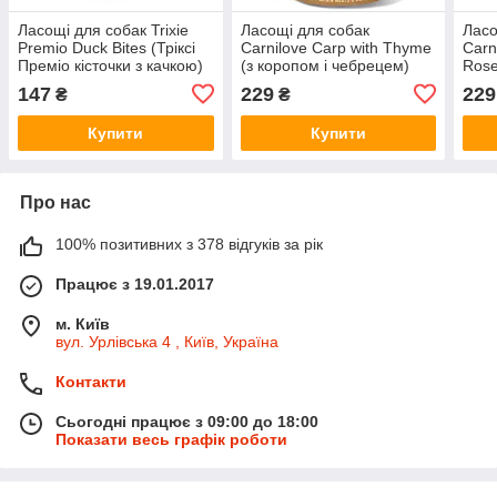
Ласощі для собак Trixie
Ласощі для собак
Ласо
Premio Duck Bites (Тріксі
Carnilove Carp with Thyme
Carn
Преміо кісточки з качкою)
(з коропом і чебрецем)
Rose
80г
200г.
дики
147
229
229
₴
₴
шипш
Купити
Купити
Про нас
100% позитивних з 378 відгуків за рік
Працює з 19.01.2017
м. Київ
вул. Урлівська 4 , Київ, Україна
Контакти
Сьогодні працює з 09:00 до 18:00
Показати весь графік роботи