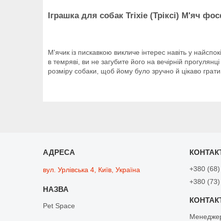
Іграшка для собак Trixie (Тріксі) М'яч ф
М'ячик із пискавкою викличе інтерес навіть у найспок
в темряві, ви не загубите його на вечірній прогулянц
розміру собаки, щоб йому було зручно й цікаво грат
+380 (68)
вул. Урлівська 4, Київ, Україна
+380 (73)
Pet Space
Менедже