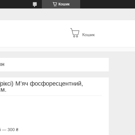
Кошик
Кошик
ІН
Тріксі) М'яч фосфоресцентний,
см.
і — 300 ₴