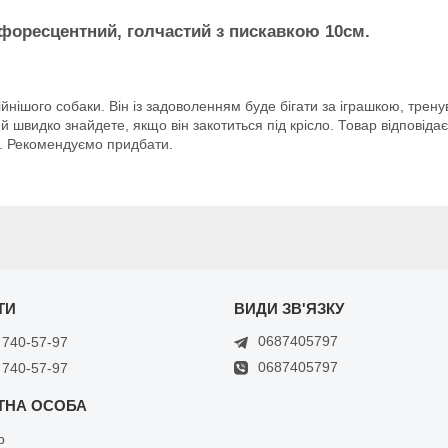
осфоресцентний, голчастий з пискавкою 10см.
ійнішого собаки. Він із задоволенням буде бігати за іграшкою, трену
і й швидко знайдете, якщо він закотиться під крісло. Товар відповід
и. Рекомендуємо придбати.
0687405797
 740-57-97
0687405797
 740-57-97
р