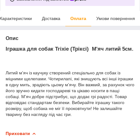
Характеристики
Доставка
Оплата
Умови повернення
Опис
Іграшка для собак Trixie (Тріксі) М'яч литий 5см.
Литий м'яч із каучуку створений спеціально для собак із
міцними щелепами. Чотирилапі, які знищують всі інші іграшки
в одну мить, зрадіють цьому м'ячу. Він важкий, за рахунок чого
його зручно кидати господареві та цікаво носити в пащі
собаці. М'яч добре підстрибує, що додає грі радості. Товар
відповідає стандартам безпеки. Вибирайте іграшку такого
розміру, щоб собака не міг її проковтнути! Не залишайте
тварину без нагляду під час гри.
Приховати