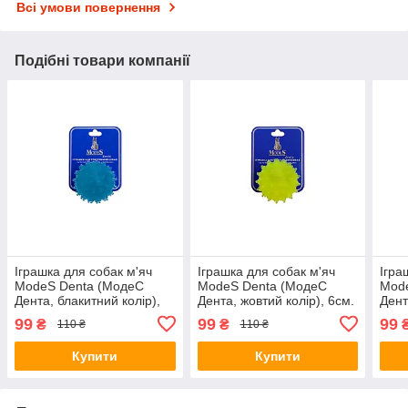
Всі умови повернення
Подібні товари компанії
Іграшка для собак м'яч
Іграшка для собак м'яч
Ігра
ModeS Denta (МодеС
ModeS Denta (МодеС
Mod
Дента, блакитний колір),
Дента, жовтий колір), 6см.
Дент
6см.
6см.
99
99
99
₴
₴
110 ₴
110 ₴
Купити
Купити