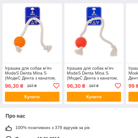
Іграшка для собак м'яч
Іграшка для собак м'яч
Ігра
ModeS Denta Mina S
ModeS Denta Mina S
Mod
(МодеС Дента з канатом,
(МодеС Дента з канатом,
Дент
помаранчевий) 6см.
рожевий) 6см.
6см.
96,30
96,30
99
₴
₴
107 ₴
107 ₴
Купити
Купити
Про нас
100% позитивних з 378 відгуків за рік