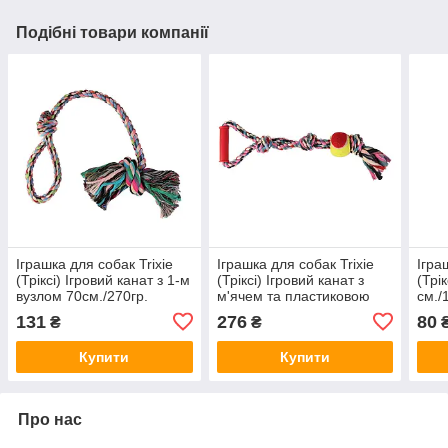
Подібні товари компанії
Іграшка для собак Trixie
Іграшка для собак Trixie
Ігра
(Тріксі) Ігровий канат з 1-м
(Тріксі) Ігровий канат з
(Трі
вузлом 70см./270гр.
м'ячем та пластиковою
см./1
ручкою 50см.
131
276
80
₴
₴
Купити
Купити
Про нас