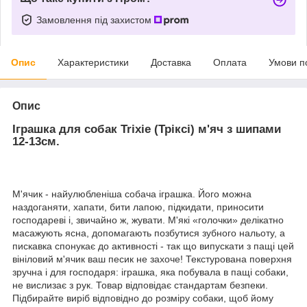
Замовлення під захистом
Опис
Характеристики
Доставка
Оплата
Умови п
Опис
Іграшка для собак Trixie (Тріксі) м'яч з шипами
12-13см.
М'ячик - найулюбленіша собача іграшка. Його можна
наздоганяти, хапати, бити лапою, підкидати, приносити
господареві і, звичайно ж, жувати. М'які «голочки» делікатно
масажують ясна, допомагають позбутися зубного нальоту, а
пискавка спонукає до активності - так що випускати з пащі цей
вініловий м'ячик ваш песик не захоче! Текстурована поверхня
зручна і для господаря: іграшка, яка побувала в пащі собаки,
не вислизає з рук. Товар відповідає стандартам безпеки.
Підбирайте виріб відповідно до розміру собаки, щоб йому