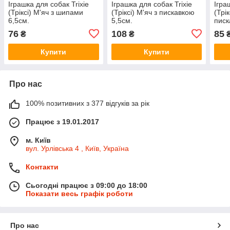
Іграшка для собак Trixie
Іграшка для собак Trixie
Ігра
(Тріксі) М'яч з шипами
(Тріксі) М'яч з пискавкою
(Трі
6,5см.
5,5см.
писк
76
108
85
₴
₴
Купити
Купити
Про нас
100% позитивних з 377 відгуків за рік
Працює з 19.01.2017
м. Київ
вул. Урлівська 4 , Київ, Україна
Контакти
Сьогодні працює з 09:00 до 18:00
Показати весь графік роботи
Про нас