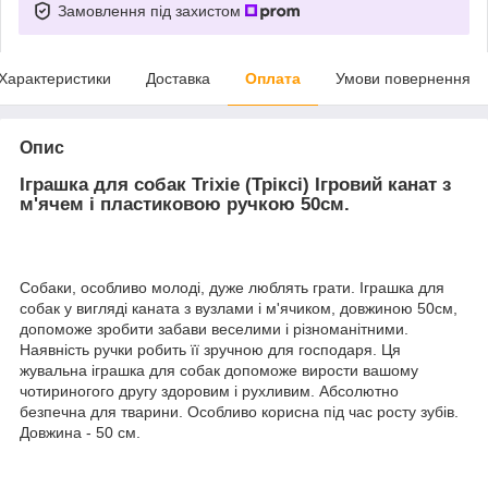
Замовлення під захистом
Характеристики
Доставка
Оплата
Умови повернення
Опис
Іграшка для собак Trixie (Тріксі) Ігровий канат з
м'ячем і пластиковою ручкою 50см.
Собаки, особливо молоді, дуже люблять грати. Іграшка для
собак у вигляді каната з вузлами і м'ячиком, довжиною 50см,
допоможе зробити забави веселими і різноманітними.
Наявність ручки робить її зручною для господаря. Ця
жувальна іграшка для собак допоможе вирости вашому
чотириногого другу здоровим і рухливим. Абсолютно
безпечна для тварини. Особливо корисна під час росту зубів.
Довжина - 50 см.