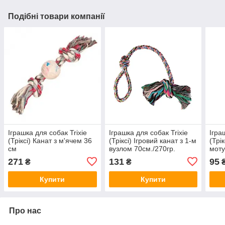
Подібні товари компанії
Іграшка для собак Trixie
Іграшка для собак Trixie
Ігра
(Тріксі) Канат з м'ячем 36
(Тріксі) Ігровий канат з 1-м
(Трі
см
вузлом 70см./270гр.
моту
271
131
95
₴
₴
Купити
Купити
Про нас