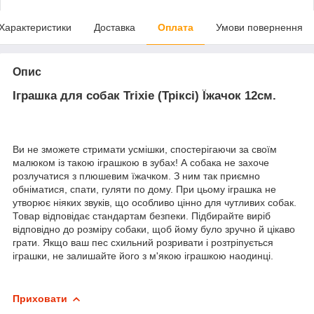
Характеристики
Доставка
Оплата
Умови повернення
Опис
Іграшка для собак Trixie (Тріксі) Їжачок 12см.
Ви не зможете стримати усмішки, спостерігаючи за своїм
малюком із такою іграшкою в зубах! А собака не захоче
розлучатися з плюшевим їжачком. З ним так приємно
обніматися, спати, гуляти по дому. При цьому іграшка не
утворює ніяких звуків, що особливо цінно для чутливих собак.
Товар відповідає стандартам безпеки. Підбирайте виріб
відповідно до розміру собаки, щоб йому було зручно й цікаво
грати. Якщо ваш пес схильний розривати і розтріпується
іграшки, не залишайте його з м'якою іграшкою наодинці.
Приховати