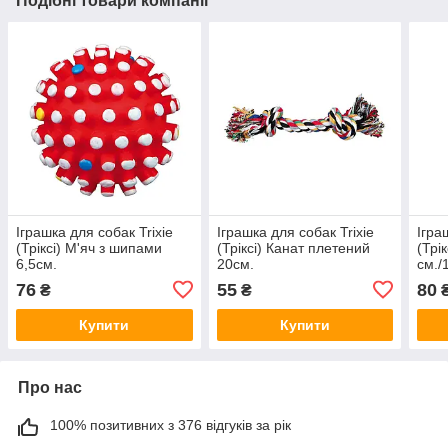
Подібні товари компанії
Іграшка для собак Trixie
Іграшка для собак Trixie
Ігра
(Тріксі) М'яч з шипами
(Тріксі) Канат плетений
(Трі
6,5см.
20см.
см./1
76
55
80
₴
₴
Купити
Купити
Про нас
100% позитивних з 376 відгуків за рік