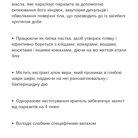
масла, яке паралізує паразита за допомогою
склеювання його кінцівок, закупорки дихальців і
обволікання поверхні тіла, що призводить до їх загибелі
протягом доби
Працюючи як липка пастка, засіб утворює плівку і
ефективно бореться з кліщами, комарами, вошами,
москітами і іншими комахами, діючи на всі життєві етапи
бліх
Містить екстракт алое вера, який проникає в глибокі
шари шкіри, надаючи на неї ранозагоювальну і
бактерицидну дію
Одноразове застосування крапель забезпечує захист
від паразитів на 4 тижні
Володіє слабким специфічним запахом