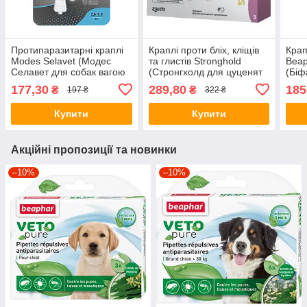
Протипаразитарні краплі
Краплі проти бліх, кліщів
Крап
Modes Selavet (Модес
та глистів Stronghold
Beap
Селавет для собак вагою
(Стронгхолд для цуценят
(Біф
2,5-5кг.) 0,5мл. 1 піпетка
та кошенят), 1 піпетка
від 
177,30
289,80
185
₴
₴
197 ₴
322 ₴
Купити
Купити
Акційні пропозиції та новинки
–10%
–10%