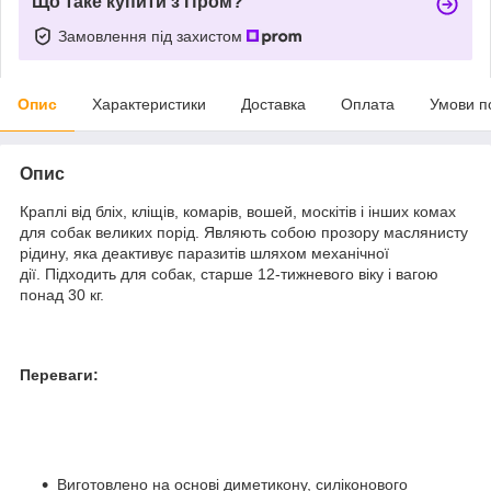
Що таке купити з Пром?
Замовлення під захистом
Опис
Характеристики
Доставка
Оплата
Умови п
Опис
Краплі від бліх, кліщів, комарів, вошей, москітів і інших комах
для собак великих порід. Являють собою прозору маслянисту
рідину, яка деактивує паразитів шляхом механічної
дії. Підходить для собак, старше 12-тижневого віку і вагою
понад 30 кг.
Переваги:
Виготовлено на основі диметикону, силіконового