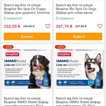
Краплі від бліх та кліщів
Краплі від бліх та кліщів
Beaphar Bio Spot On Puppy
Beaphar Bio Spot On Dogs
(Біфар для цуценят) 1піпетка
(Біфар для собак вагою
30кг+) 1піпетка
В наявності
В наявності
152,55
267,75
₴
₴
169,50 ₴
297,50 ₴
Купити
Купити
–10%
–10%
Краплі від бліх та кліщів
Краплі від бліх та кліщів
Beaphar IMMO Shield (Біфар
Beaphar IMMO Shield (Біфар
для собак вагою від 30кг)
для собак вагою 15-30кг)