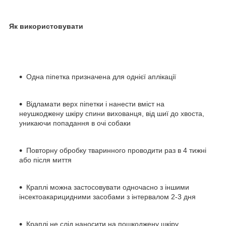
Як використовувати
Одна піпетка призначена для однієї аплікації
Відламати верх піпетки і нанести вміст на
неушкоджену шкіру спини вихованця, від шиї до хвоста,
уникаючи попадання в очі собаки
Повторну обробку тваринного проводити раз в 4 тижні
або після миття
Краплі можна застосовувати одночасно з іншими
інсектоакарицидними засобами з інтервалом 2-3 дня
Краплі не слід наносити на пошкоджену шкіру,