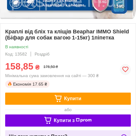
Краплі від бліх та кліщів Beaphar IMMO Shield
(Біфар для собак вагою 1-15кг) 1піпетка
В наявності
Код: 13582
Роздріб
158,85
₴
176,50 ₴
Мінімальна сума замовлення на сайті — 300 ₴
Економія
17.65 ₴
Купити
або
Купити з