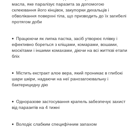
масла, яке паралізує паразита за допомогою
склеювання його кінцівок, закупорки дихальців і
обволікання поверхні тіла, що призводить до їх загибелі
протягом доби
Працюючи як липка пастка, засіб утворює плівку і
ефективно бореться з кліщами, комарами, вошами,
москітами і іншими комахами, діючи на всі життєві етапи
бліх
Містить екстракт алое вера, який проникає в глибокі
шари шкіри, надаючи на неї ранозагоювальну і
бактерицидну дію
Одноразове застосування крапель забезпечує захист
від паразитів на 4 тижні
Володіє слабким специфічним запахом