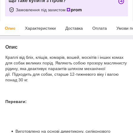
Що таке купити з Пром?
Замовлення під захистом
Опис
Характеристики
Доставка
Оплата
Умови п
Опис
Краплі від бліх, кліщів, комарів, вошей, москітів і інших комах
для собак великих порід. Являють собою прозору маслянисту
рідину, яка деактивує паразитів шляхом механічної
дії. Підходить для собак, старше 12-тижневого віку і вагою
понад 30 кг.
Переваги:
Виготовлено на основі диметикону, силіконового