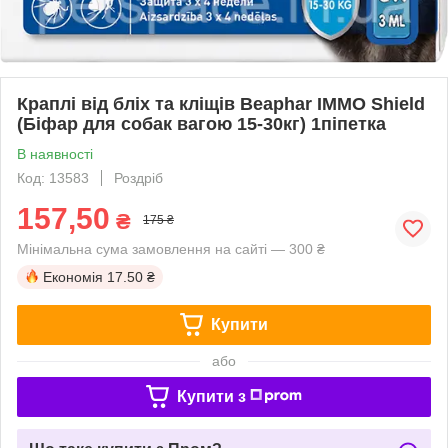
Краплі від бліх та кліщів Beaphar IMMO Shield
(Біфар для собак вагою 15-30кг) 1піпетка
В наявності
Код: 13583
Роздріб
157,50
₴
175 ₴
Мінімальна сума замовлення на сайті — 300 ₴
Економія
17.50 ₴
Купити
або
Купити з