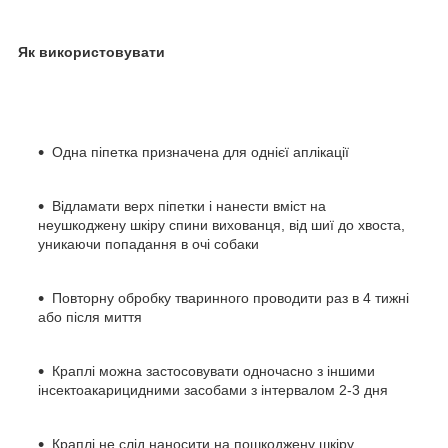
Як використовувати
Одна піпетка призначена для однієї аплікації
Відламати верх піпетки і нанести вміст на
неушкоджену шкіру спини вихованця, від шиї до хвоста,
уникаючи попадання в очі собаки
Повторну обробку тваринного проводити раз в 4 тижні
або після миття
Краплі можна застосовувати одночасно з іншими
інсектоакарицидними засобами з інтервалом 2-3 дня
Краплі не слід наносити на пошкоджену шкіру,