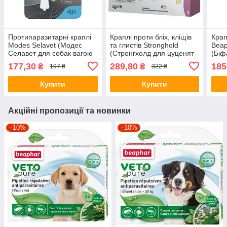
Протипаразитарні краплі
Краплі проти бліх, кліщів
Крап
Modes Selavet (Модес
та глистів Stronghold
Beap
Селавет для собак вагою
(Стронгхолд для цуценят
(Біф
2,5-5кг.) 0,5мл. 1 піпетка
та кошенят), 1 піпетка
від 
177,30
289,80
185
₴
₴
197 ₴
322 ₴
Купити
Купити
Акційні пропозиції та новинки
–10%
–10%