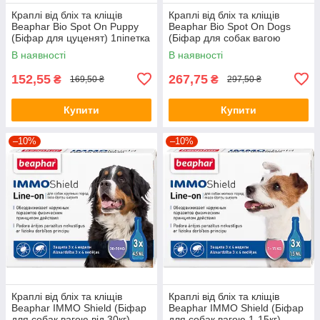
Краплі від бліх та кліщів
Краплі від бліх та кліщів
Beaphar Bio Spot On Puppy
Beaphar Bio Spot On Dogs
(Біфар для цуценят) 1піпетка
(Біфар для собак вагою
30кг+) 1піпетка
В наявності
В наявності
152,55
267,75
₴
₴
169,50 ₴
297,50 ₴
Купити
Купити
–10%
–10%
Краплі від бліх та кліщів
Краплі від бліх та кліщів
Beaphar IMMO Shield (Біфар
Beaphar IMMO Shield (Біфар
для собак вагою від 30кг)
для собак вагою 1-15кг)