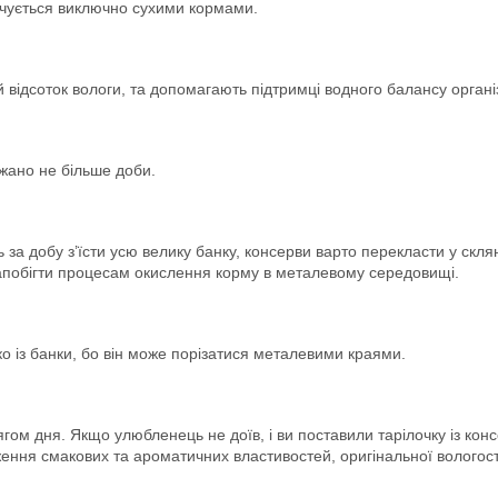
арчується виключно сухими кормами.
 відсоток вологи, та допомагають підтримці водного балансу органі
ажано не більше доби.
ь за добу з’їсти усю велику банку, консерви варто перекласти у скл
запобігти процесам окислення корму в металевому середовищі.
о із банки, бо він може порізатися металевими краями.
м дня. Якщо улюбленець не доїв, і ви поставили тарілочку із конс
ження смакових та ароматичних властивостей, оригінальної вологост