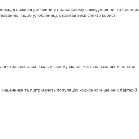
 необхідні поживні речовини у правильному співвідношенні та пропор
юванню, і щоб улюбленець отримав весь спектр користі.
 легко засвоюється і має у своєму складі життєво важливі мінерали.
 кишечника та підтримують популяцію корисних кишечних бактерій.