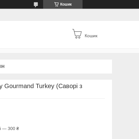
Кошик
Кошик
ІН
y Gourmand Turkey (Саворі з
і — 300 ₴