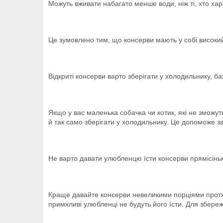
Можуть вживати набагато менше води, ніж ті, хто х
Це зумовлено тим, що консерви мають у собі високий
Відкриті консерви варто зберігати у холодильнику, б
Якщо у вас маленька собачка чи котик, які не зможут
й так само зберігати у холодильнику. Це допоможе 
Не варто давати улюбленцю їсти консерви прямісіньк
Краще давайте консерви невеликими порціями протяго
примхливі улюбленці не будуть його їсти. Для збере