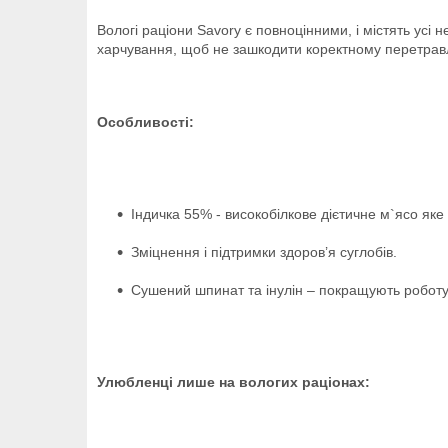
Вологі раціони Savory є повноцінними, і містять усі
харчування, щоб не зашкодити коректному перетравл
Особливості:
Індичка 55% - високобілкове дієтичне м`ясо яке
Зміцнення і підтримки здоров’я суглобів.
Сушений шпинат та інулін – покращують роботу
Улюбленці лише на вологих раціонах: