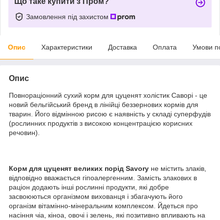
Що таке купити з Пром?
Замовлення під захистом
Опис
Характеристики
Доставка
Оплата
Умови п
Опис
Повнораціонний сухий корм для цуценят холістик Саворі - це
новий бельгійський бренд в лінійці беззернових кормів для
тварин. Його відмінною рисою є наявність у складі суперфудів
(рослинних продуктів з високою концентрацією корисних
речовин).
Корм для цуценят великих порід Savory
не містить злаків,
відповідно вважається гіпоалергенним. Замість злакових в
раціон додають інші рослинні продукти, які добре
засвоюються організмом вихованця і збагачують його
організм вітамінно-мінеральним комплексом. Йдеться про
насіння чіа, кіноа, овочі і зелень, які позитивно впливають на