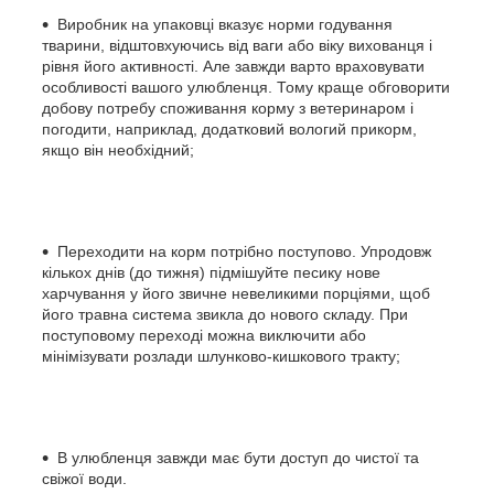
Виробник на упаковці вказує норми годування
тварини, відштовхуючись від ваги або віку вихованця і
рівня його активності. Але завжди варто враховувати
особливості вашого улюбленця. Тому краще обговорити
добову потребу споживання корму з ветеринаром і
погодити, наприклад, додатковий вологий прикорм,
якщо він необхідний;
Переходити на корм потрібно поступово. Упродовж
кількох днів (до тижня) підмішуйте песику нове
харчування у його звичне невеликими порціями, щоб
його травна система звикла до нового складу. При
поступовому переході можна виключити або
мінімізувати розлади шлунково-кишкового тракту;
В улюбленця завжди має бути доступ до чистої та
свіжої води.