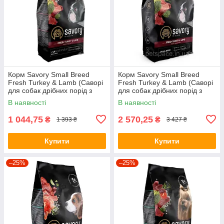
Корм Savory Small Breed
Корм Savory Small Breed
Fresh Turkey & Lamb (Саворі
Fresh Turkey & Lamb (Саворі
для собак дрібних порід з
для собак дрібних порід з
індичкою і ягням) 3кг.
індичкою і ягням) 8кг.
В наявності
В наявності
1 044,75
2 570,25
₴
₴
1 393 ₴
3 427 ₴
Купити
Купити
–25%
–25%