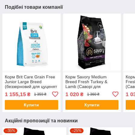
Подібні товари компанії
Корм Brit Care Grain Free
Корм Savory Medium
Корм
Junior Large Breed
Breed Fresh Turkey &
Fres
(беззерновий для цуценят
Lamb (Саворі для
(Сав
великих порід з лососем)
середніх порід з ягням і
з яг
1 155,15
1 020
1 0
₴
₴
1 359 ₴
1 360 ₴
3кг
індичкою) 3кг.
Купити
Купити
Акційні пропозиції та новинки
–35%
–25%