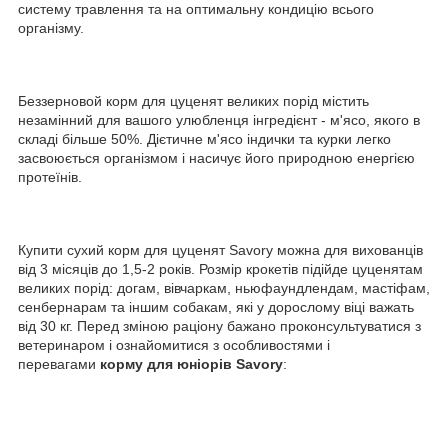
систему травлення та на оптимальну кондицію всього
організму.
Беззерновой корм для цуценят великих порід містить
незамінний для вашого улюбленця інгредієнт - м'ясо, якого в
складі більше 50%. Дієтичне м'ясо індички та курки легко
засвоюється організмом і насичує його природною енергією
протеїнів.
Купити сухий корм для цуценят Savory можна для вихованців
від 3 місяців до 1,5-2 років. Розмір крокетів підійде цуценятам
великих порід: догам, вівчаркам, ньюфаундлендам, мастіфам,
сенбернарам та іншим собакам, які у дорослому віці важать
від 30 кг. Перед зміною раціону бажано проконсультуватися з
ветеринаром і ознайомитися з особливостями і
перевагами
корму для юніорів Savory
: