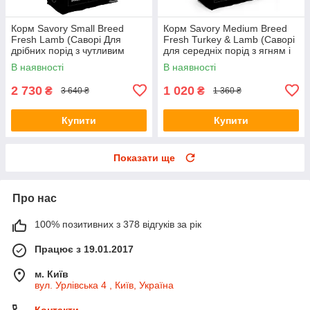
Корм Savory Small Breed
Корм Savory Medium Breed
Fresh Lamb (Саворі Для
Fresh Turkey & Lamb (Саворі
дрібних порід з чутливим
для середніх порід з ягням і
травленням з ягням) 8кг.
індичкою) 3кг.
В наявності
В наявності
2 730
1 020
₴
₴
3 640 ₴
1 360 ₴
Купити
Купити
Показати ще
Про нас
100% позитивних з 378 відгуків за рік
Працює з 19.01.2017
м. Київ
вул. Урлівська 4 , Київ, Україна
Контакти