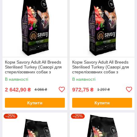
Корм Savory Adult All Breeds
Корм Savory Adult All Breeds
Sterilised Turkey (Саворі для
Sterilised Turkey (Саворі для
стерелізоввних собак з
стерелізоввних собак з
індичкою) 12кг.
індичкою) 3кг.
В наявності
В наявності
2 642,90
972,75
₴
₴
4 066 ₴
1 297 ₴
Купити
Купити
–25%
–25%