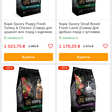
Корм Savory Puppy Fresh
Корм Savory Small Breed
Turkey & Chicken (Саворі для
Fresh Lamb (Саворі Для
цуценят всіх порід з індичкою
дрібних порід з чутливим
і куркою) 3кг.
травленням з ягням) 3кг.
В наявності
В наявності
1 023,75
1 178,25
₴
₴
1 365 ₴
1 571 ₴
Купити
Купити
–25%
–25%