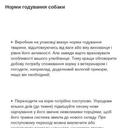
Норми годування собаки
Виробник на упаковці вказує норми годування
тварини, відштовхуючись від ваги або віку вихованця і
рівня його активності. Але завжди варто враховувати
особливості вашого улюбленця. Тому краще обговорити
добову потребу споживання корму з ветеринаром і
погодити, наприклад, додатковий вологий прикорм,
якщо він необхідний;
Переходити на корм потрібно поступово. Упродовж
кількох днів (до тижня) підмішуйте песику нове
харчування у його звичне невеликими порціями, щоб
його травна система звикла до нового складу. При
поступовому переході можна виключити або
мінімізувати розлади шлунково-кишкового тракту;