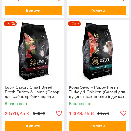
Купити
Купити
–25%
–25%
Корм Savory Small Breed
Корм Savory Puppy Fresh
Fresh Turkey & Lamb (Саворі
Turkey & Chicken (Саворі для
для собак дрібних порід з
цуценят всіх порід з індичкою
індичкою і ягням) 8кг.
і куркою) 3кг.
В наявності
В наявності
2 570,25
1 023,75
₴
₴
3 427 ₴
1 365 ₴
Купити
Купити