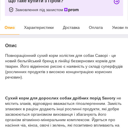
Що таке купити з Пром?
Замовлення під захистом
Опис
Характеристики
Доставка
Оплата
Умови п
Опис
Повнораціонний сухий корм холістик для собак Саворі - це
новий бельгійський бренд в лінійці беззернових кормів для
тварин. Його відмінною рисою є наявність у складі суперфудів
(рослинних продуктів з високою концентрацією корисних
речовин).
Сухий корм для дорослих собак дрібних порід Savory
не
містить злаків, відповідно вважається гіпоалергенним. Замість
злакових в раціон додають інші рослинні продукти, які добре
засвоюються організмом вихованця і збагачують його
організм вітамінно-мінеральним комплексом. Йдеться про
насіння чіа, кіноа, овочі і зелень, які позитивно впливають на