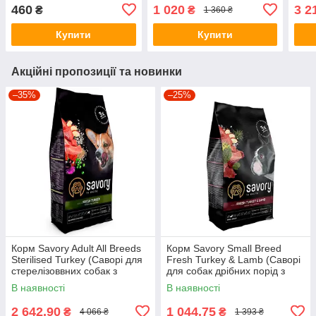
середніх порід з ягням і
середніх порід з ягням і
сере
460
1 020
3 2
₴
₴
1 360 ₴
індичкою) 1кг.
індичкою) 3кг.
інди
Купити
Купити
Акційні пропозиції та новинки
–35%
–25%
Корм Savory Adult All Breeds
Корм Savory Small Breed
Sterilised Turkey (Саворі для
Fresh Turkey & Lamb (Саворі
стерелізоввних собак з
для собак дрібних порід з
індичкою) 12кг.
індичкою і ягням) 3кг.
В наявності
В наявності
2 642,90
1 044,75
₴
₴
4 066 ₴
1 393 ₴