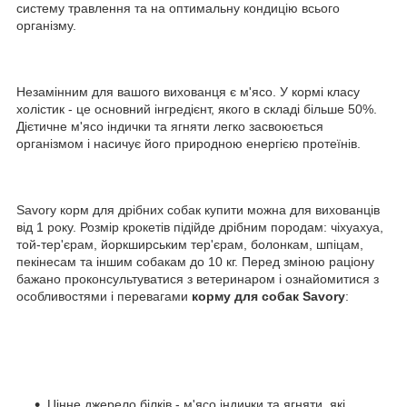
систему травлення та на оптимальну кондицію всього
організму.
Незамінним для вашого вихованця є м'ясо. У кормі класу
холістик - це основний інгредієнт, якого в складі більше 50%.
Дієтичне м'ясо індички та ягняти легко засвоюється
організмом і насичує його природною енергією протеїнів.
Savory корм для дрібних собак купити можна для вихованців
від 1 року. Розмір крокетів підійде дрібним породам: чіхуахуа,
той-тер'єрам, йоркширським тер'єрам, болонкам, шпіцам,
пекінесам та іншим собакам до 10 кг. Перед зміною раціону
бажано проконсультуватися з ветеринаром і ознайомитися з
особливостями і перевагами
корму для собак Savory
:
Цінне джерело білків - м'ясо індички та ягняти, які