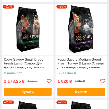
–25%
–25%
Корм Savory Small Breed
Корм Savory Medium Breed
Fresh Lamb (Саворі Для
Fresh Turkey & Lamb (Саворі
дрібних порід з чутливим
для середніх порід з ягням і
травленням з ягням) 3кг.
індичкою) 3кг.
В наявності
В наявності
1 178,25
1 020
₴
₴
1 571 ₴
1 360 ₴
Купити
Купити
–25%
–25%