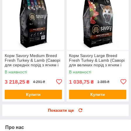
Корм Savory Medium Breed
Корм Savory Large Breed
Fresh Turkey & Lamb (Саворі
Fresh Turkey & Lamb (Саворі
для середніх порід з ягням і
для великих порід з ягням і
індичкою) 12кг.
індичкою) 3кг.
В наявності
В наявності
3 218,25
1 038,75
₴
₴
4 291 ₴
1 385 ₴
Купити
Купити
Показати ще
Про нас