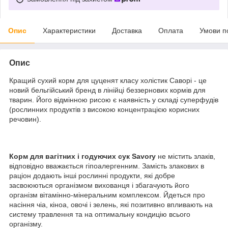
Опис
Характеристики
Доставка
Оплата
Умови п
Опис
Кращий сухий корм для цуценят класу холістик Саворі - це
новий бельгійський бренд в лінійці беззернових кормів для
тварин. Його відмінною рисою є наявність у складі суперфудів
(рослинних продуктів з високою концентрацією корисних
речовин).
Корм для вагітних і годуючих сук Savory
не містить злаків,
відповідно вважається гіпоалергенним. Замість злакових в
раціон додають інші рослинні продукти, які добре
засвоюються організмом вихованця і збагачують його
організм вітамінно-мінеральним комплексом. Йдеться про
насіння чіа, кіноа, овочі і зелень, які позитивно впливають на
систему травлення та на оптимальну кондицію всього
організму.