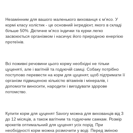
Незамінним для вашого маленького вихованця є м'ясо. У
кормі класу холістик - це основний інгредієнт, якого в складі
більше 50%. Дієтичне м'ясо індички та курки легко
засвоюється організмом і насичує його природною енергією
протеїнів.
Всі поживні речовини цього корму необхідні не тільки
цуценяті, але і вагітній та годуючій самці. Собаку потрібно
поступово перевести на корм для цуценят, щоб підтримати її
організм підвищеною кількістю вітамінів і мінералів, і
допомогти виносити, народити і вигодувати здорове
потомство.
Купити корм для цуценят Savory можна для вихованців від 3
до 12 місяців, а також вагітним та годуючим самкам. Розмір
крокетів оптимальний для цуценят усіх порід. При
необхідності корм можна розмочити у воді. Перед зміною