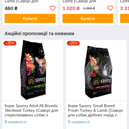
Lamb (Саворі для
Lamb (Саворі для
Lamb
середніх порід з ягням і
середніх порід з ягням і
сере
460
1 020
3 2
₴
₴
1 360 ₴
індичкою) 1кг.
індичкою) 3кг.
інди
Купити
Купити
Акційні пропозиції та новинки
–35%
–25%
Корм Savory Adult All Breeds
Корм Savory Small Breed
Sterilised Turkey (Саворі для
Fresh Turkey & Lamb (Саворі
стерелізоввних собак з
для собак дрібних порід з
індичкою) 12кг.
індичкою і ягням) 3кг.
В наявності
В наявності