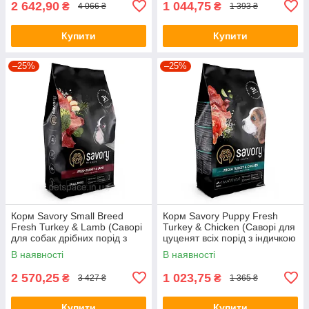
2 642,90
1 044,75
₴
₴
4 066 ₴
1 393 ₴
Купити
Купити
–25%
–25%
Корм Savory Small Breed
Корм Savory Puppy Fresh
Fresh Turkey & Lamb (Саворі
Turkey & Chicken (Саворі для
для собак дрібних порід з
цуценят всіх порід з індичкою
індичкою і ягням) 8кг.
і куркою) 3кг.
В наявності
В наявності
2 570,25
1 023,75
₴
₴
3 427 ₴
1 365 ₴
Купити
Купити