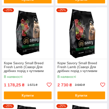
–25%
–25%
Корм Savory Small Breed
Корм Savory Small Breed
Fresh Lamb (Саворі Для
Fresh Lamb (Саворі Для
дрібних порід з чутливим
дрібних порід з чутливим
травленням з ягням) 3кг.
травленням з ягням) 8кг.
В наявності
В наявності
1 178,25
2 730
₴
₴
1 571 ₴
3 640 ₴
Купити
Купити
–25%
–25%