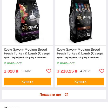
Корм Savory Medium Breed
Корм Savory Medium Breed
Fresh Turkey & Lamb (Саворі
Fresh Turkey & Lamb (Саворі
для середніх порід з ягням і
для середніх порід з ягням і
індичкою) 3кг.
індичкою) 12кг.
В наявності
В наявності
1 020
3 218,25
₴
₴
1 360 ₴
4 291 ₴
Купити
Купити
Показати ще