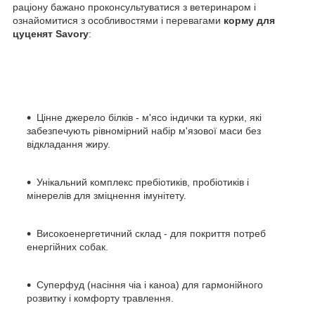
раціону бажано проконсультуватися з ветеринаром і
ознайомитися з особливостями і перевагами
корму для
цуценят Savory
:
Цінне джерело білків - м'ясо індички та курки, які
забезпечують рівномірний набір м'язової маси без
відкладання жиру.
Унікальний комплекс пребіотиків, пробіотиків і
мінерелів для зміцнення імунітету.
Високоенергетичний склад - для покриття потреб
енергійних собак.
Суперфуд (насіння чіа і каноа) для гармонійного
розвитку і комфорту травлення.