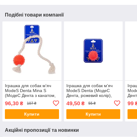
Подібні товари компанії
Іграшка для собак м'яч
Іграшка для собак м'яч
Ігра
ModeS Denta Mina S
ModeS Denta (МодеС
Mod
(МодеС Дента з канатом,
Дента, рожевий колір),
Дент
рожевий) 6см.
4см.
6см.
96,30
49,50
99
₴
₴
107 ₴
55 ₴
Купити
Купити
Акційні пропозиції та новинки