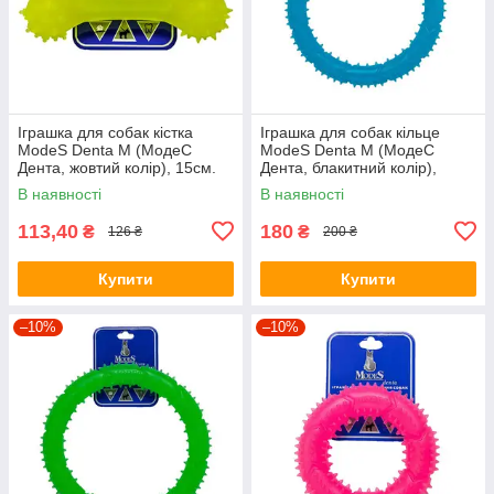
Іграшка для собак кістка
Іграшка для собак кільце
ModeS Denta M (МодеС
ModeS Denta M (МодеС
Дента, жовтий колір), 15см.
Дента, блакитний колір),
20см.
В наявності
В наявності
113,40
180
₴
₴
126 ₴
200 ₴
Купити
Купити
–10%
–10%