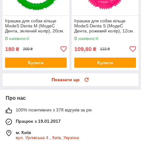
Іграшка для собак кільце
Іграшка для собак кільце
ModeS Denta M (МодеС
ModeS Denta S (МодеС
Дента, зелений колір), 20см.
Дента, рожевий колір), 12см.
В наявності
В наявності
180
109,80
₴
₴
200 ₴
122 ₴
Купити
Купити
Показати ще
Про нас
100% позитивних з 378 відгуків за рік
Працює з 19.01.2017
м. Київ
вул. Урлівська 4 , Київ, Україна