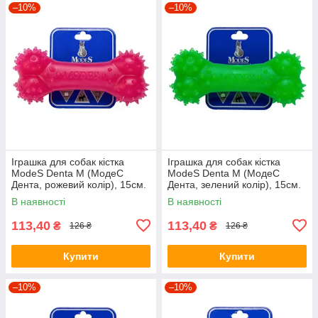
–10%
–10%
Іграшка для собак кістка
Іграшка для собак кістка
ModeS Denta M (МодеС
ModeS Denta M (МодеС
Дента, рожевий колір), 15см.
Дента, зелений колір), 15см.
В наявності
В наявності
113,40
113,40
₴
₴
126 ₴
126 ₴
Купити
Купити
–10%
–10%