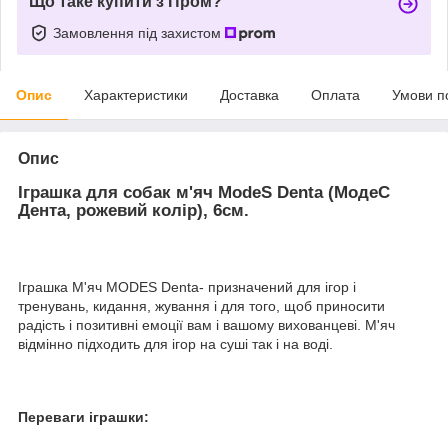
Що таке купити з Пром?
Замовлення під захистом
Опис
Характеристики
Доставка
Оплата
Умови п
Опис
Іграшка для собак м'яч ModeS Denta (МодеС
Дента, рожевий колір), 6см.
Іграшка М'яч MODES Denta- призначений для ігор і
тренувань, кидання, жування і для того, щоб приносити
радість і позитивні емоції вам і вашому вихованцеві. М'яч
відмінно підходить для ігор на суші так і на воді.
Переваги іграшки: