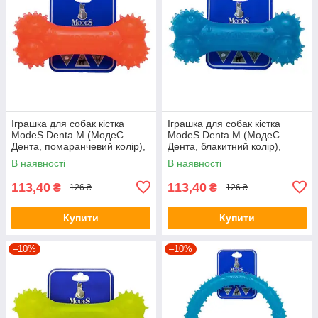
Іграшка для собак кістка
Іграшка для собак кістка
ModeS Denta M (МодеС
ModeS Denta M (МодеС
Дента, помаранчевий колір),
Дента, блакитний колір),
15см.
15см.
В наявності
В наявності
113,40
113,40
₴
₴
126 ₴
126 ₴
Купити
Купити
–10%
–10%