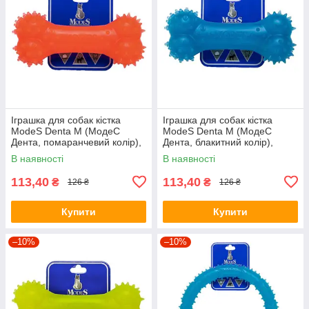
Іграшка для собак кістка
Іграшка для собак кістка
ModeS Denta M (МодеС
ModeS Denta M (МодеС
Дента, помаранчевий колір),
Дента, блакитний колір),
15см.
15см.
В наявності
В наявності
113,40
113,40
₴
₴
126 ₴
126 ₴
Купити
Купити
–10%
–10%