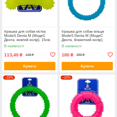
Іграшка для собак кістка
Іграшка для собак кільце
ModeS Denta M (МодеС
ModeS Denta M (МодеС
Дента, жовтий колір), 15см.
Дента, блакитний колір),
20см.
В наявності
В наявності
113,40
180
₴
₴
126 ₴
200 ₴
Купити
Купити
–10%
–10%