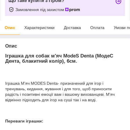
Що таке купити з Пром?
Замовлення під захистом
Опис
Характеристики
Доставка
Оплата
Умови п
Опис
Іграшка для собак м'яч ModeS Denta (МодеС
Дента, блакитний колір), 6см.
Іграшка М'яч MODES Denta- призначений для ігор і
тренувань, кидання, жування і для того, щоб приносити
радість і позитивні емоції вам і вашому вихованцеві. М'яч
відмінно підходить для ігор на суші так і на воді.
Переваги іграшки: