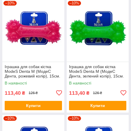
–10%
–10%
Іграшка для собак кістка
Іграшка для собак кістка
ModeS Denta M (МодеС
ModeS Denta M (МодеС
Дента, рожевий колір), 15см.
Дента, зелений колір), 15см.
В наявності
В наявності
113,40
113,40
₴
₴
126 ₴
126 ₴
Купити
Купити
–10%
–10%