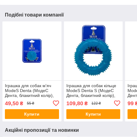
Подібні товари компанії
Іграшка для собак м'яч
Іграшка для собак кільце
Ігра
ModeS Denta (МодеС
ModeS Denta S (МодеС
Mod
Дента, блакитний колір),
Дента, блакитний колір),
Дент
4см.
12см.
49,50
109,80
99
₴
₴
55 ₴
122 ₴
Купити
Купити
Акційні пропозиції та новинки