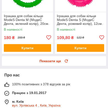
Іграшка для собак кільце
Іграшка для собак кільце
ModeS Denta M (МодеС
ModeS Denta S (МодеС
Дента, зелений колір), 20см.
Дента, рожевий колір), 12см.
В наявності
В наявності
180
109,80
₴
₴
200 ₴
122 ₴
Купити
Купити
Показати ще
Про нас
100% позитивних з 378 відгуків за рік
Працює з 19.01.2017
м. Київ
вул. Урлівська 4 , Київ, Україна