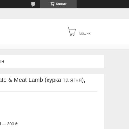
Кошик
Кошик
ІН
ate & Meat Lamb (курка та ягня),
і — 300 ₴