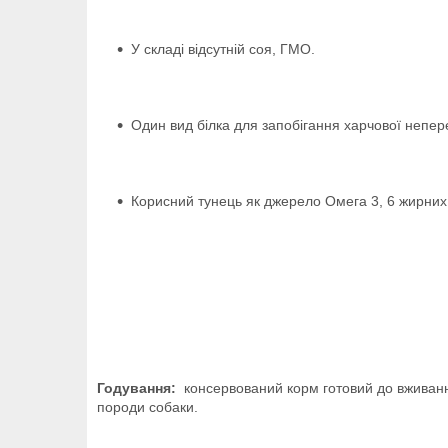
У складі відсутній соя, ГМО.
Один вид білка для запобігання харчової непер
Корисний тунець як джерело Омега 3, 6 жирних 
Годування:
консервований корм готовий до вживання
породи собаки.