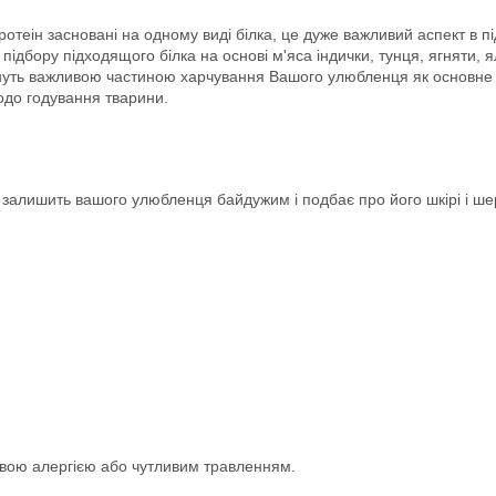
отеін засновані на одному виді білка, це дуже важливий аспект в п
підбору підходящого білка на основі м'яса індички, тунця, ягняти, я
ануть важливою частиною харчування Вашого улюбленця як основне х
одо годування тварини.
залишить вашого улюбленця байдужим і подбає про його шкірі і шер
овою алергією або чутливим травленням.