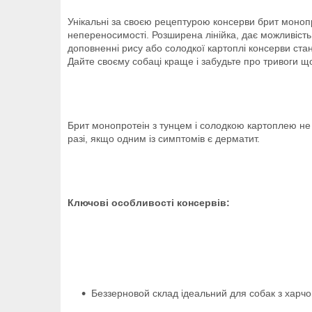
Унікальні за своєю рецептурою консерви брит монопр
непереносимості. Розширена лінійка, дає можливість 
доповненні рису або солодкої картоплі консерви ст
Дайте своєму собаці краще і забудьте про тривоги щ
Брит монопротеін з тунцем і солодкою картоплею не 
разі, якщо одним із симптомів є дерматит.
Ключові особливості консервів:
Беззерновой склад ідеальний для собак з харч