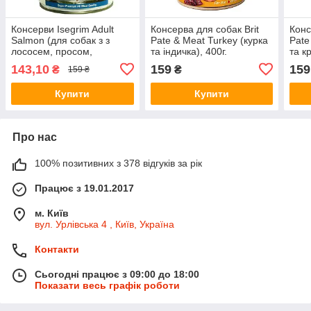
Консерви Isegrim Adult
Консерва для собак Brit
Конс
Salmon (для собак з з
Pate & Meat Turkey (курка
Pate
лососем, просом,
та індичка), 400г.
та к
чорницею та травам) 400г
143,10
159
159
₴
₴
159 ₴
Купити
Купити
Про нас
100% позитивних з 378 відгуків за рік
Працює з 19.01.2017
м. Київ
вул. Урлівська 4 , Київ, Україна
Контакти
Сьогодні працює з 09:00 до 18:00
Показати весь графік роботи