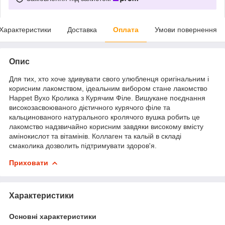
Характеристики
Доставка
Оплата
Умови повернення
Опис
Для тих, хто хоче здивувати свого улюбленця оригінальним і
корисним лакомством, ідеальним вибором стане лакомство
Happet Вухо Кролика з Курячим Філе. Вишукане поєднання
високозасвоюваного дієтичного курячого філе та
кальцинованого натурального кролячого вушка робить це
лакомство надзвичайно корисним завдяки високому вмісту
амінокислот та вітамінів. Коллаген та кальій в складі
смаколика дозволить підтримувати здоров'я.
Приховати
Характеристики
Основні характеристики