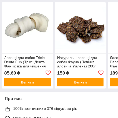
Ласощі для собак Trixie
Натуральні ласощі для
Ласо
Denta Fun (Тріксі Дента
собак Фауна (Печінка
Dent
Фан кістка для чищення
яловича в'ялена) 200г
Фан 
зубів зі шкіри)
курк
85,60
150
189
₴
₴
11см/50г/1шт
Купити
Купити
Про нас
100% позитивних з 376 відгуків за рік
Працює з 19.01.2017