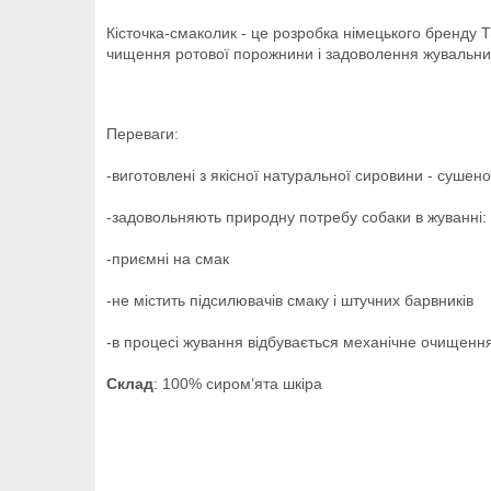
Кісточка-смаколик - це розробка німецького бренду T
чищення ротової порожнини і задоволення жувальних
Переваги:
-виготовлені з якісної натуральної сировини - сушено
-задовольняють природну потребу собаки в жуванні:
-приємні на смак
-не містить підсилювачів смаку і штучних барвників
-в процесі жування відбувається механічне очищення
Склад
: 100% сиром’ята шкіра