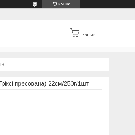
Кошик
Кошик
ІН
(Тріксі пресована) 22см/250г/1шт