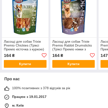
Ласощі для собак Trixie
Ласощі для собак Trixie
Ласо
Premio Chickies (Тріксі
Premio Rabbit Drumsticks
Prem
Преміо кісточка з куркою)
(Тріксі Преміо ніжки з
Прем
100г
кроликом) 100г
80г
164
164
147
₴
₴
Купити
Купити
Про нас
100% позитивних з 378 відгуків за рік
Працює з 19.01.2017
м. Київ