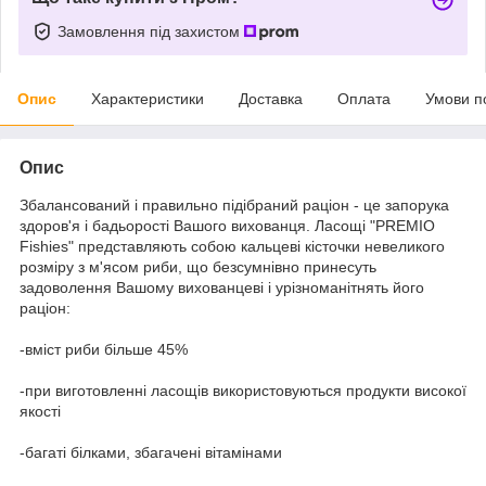
Замовлення під захистом
Опис
Характеристики
Доставка
Оплата
Умови п
Опис
Збалансований і правильно підібраний раціон - це запорука
здоров'я і бадьорості Вашого вихованця. Ласощі "PREMIO
Fishies" представляють собою кальцеві кісточки невеликого
розміру з м'ясом риби, що безсумнівно принесуть
задоволення Вашому вихованцеві і урізноманітнять його
раціон:
-вміст риби більше 45%
-при виготовленні ласощів використовуються продукти високої
якості
-багаті білками, збагачені вітамінами