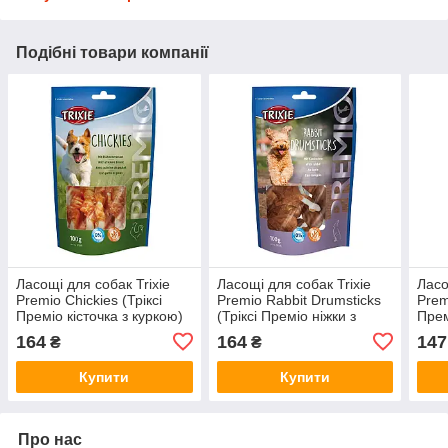
Подібні товари компанії
Ласощі для собак Trixie
Ласощі для собак Trixie
Ласо
Premio Chickies (Тріксі
Premio Rabbit Drumsticks
Prem
Преміо кісточка з куркою)
(Тріксі Преміо ніжки з
Прем
100г
кроликом) 100г
100г
164
164
147
₴
₴
Купити
Купити
Про нас