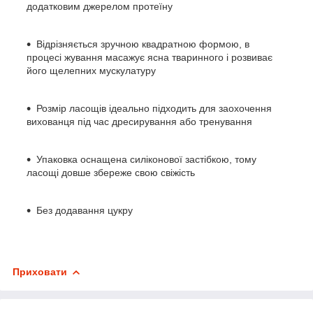
додатковим джерелом протеїну
Відрізняється зручною квадратною формою, в
процесі жування масажує ясна тваринного і розвиває
його щелепних мускулатуру
Розмір ласощів ідеально підходить для заохочення
вихованця під час дресирування або тренування
Упаковка оснащена силіконової застібкою, тому
ласощі довше збереже свою свіжість
Без додавання цукру
Приховати