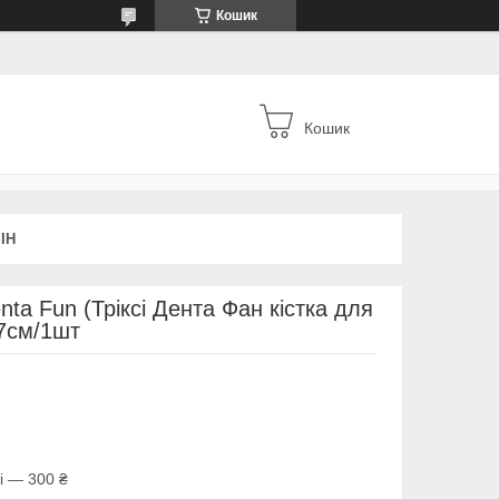
Кошик
Кошик
ІН
nta Fun (Тріксі Дента Фан кістка для
17см/1шт
і — 300 ₴