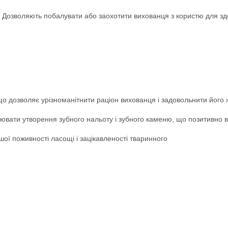
к. Дозволяють побалувати або заохотити вихованця з користю для зд
о дозволяє урізноманітнити раціон вихованця і задовольнити його
вати утворення зубного нальоту і зубного каменю, що позитивно вп
ої поживності ласощі і зацікавленості тваринного