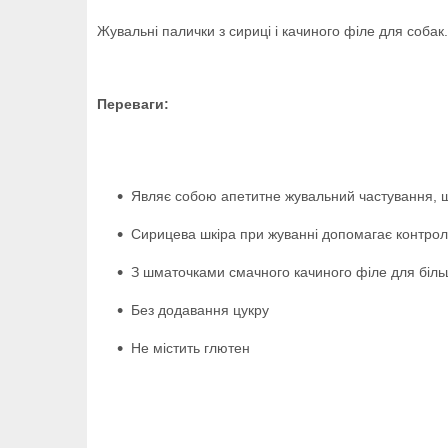
Жувальні палички з сириці і качиного філе для соба
Переваги:
Являє собою апетитне жувальний частування, щ
Сирицева шкіра при жуванні допомагає контролю
З шматочками смачного качиного філе для більш
Без додавання цукру
Не містить глютен