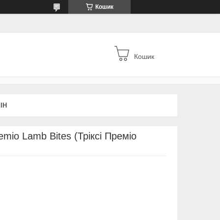
Кошик
Кошик
ІН
emio Lamb Bites (Тріксі Преміо