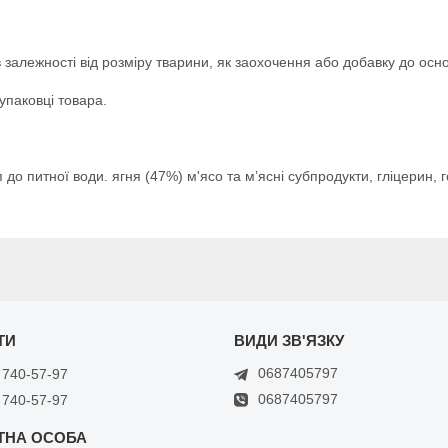
в залежності від розміру тварини, як заохочення або добавку до осн
упаковці товара.
 до питної води. ягня (47%) м'ясо та м’ясні субпродукти, гліцерин,
0687405797
 740-57-97
0687405797
 740-57-97