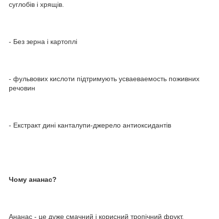
суглобів і хрящів.
- Без зерна і картоплі
- фульвових кислоти підтримують усваеваемость поживних
речовин
- Екстракт дині канталупи-джерело антиоксидантів
Чому ананас?
Ананас - це дуже смачний і корисний тропічний фрукт,