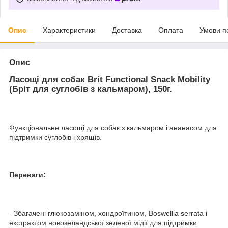
Опис
Характеристики
Доставка
Оплата
Умови п
Опис
Ласощі для собак Brit Functional Snack Mobility
(Бріт для суглобів з кальмаром), 150г.
Функціональне ласощі для собак з кальмаром і ананасом для
підтримки суглобів і хрящів.
Переваги:
- Збагачені глюкозаміном, хондроїтином, Boswellia serrata і
екстрактом новозеландської зеленої мідії для підтримки