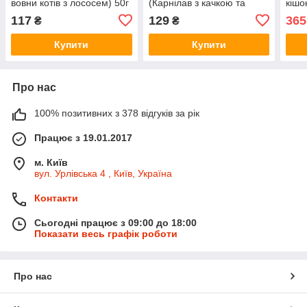
вовни котів з лососем) 50г
(Карнілав з качкою та
кішо
малиною) 50г
котя
117
129
365
₴
₴
Купити
Купити
Про нас
100% позитивних з 378 відгуків за рік
Працює з 19.01.2017
м. Київ
вул. Урлівська 4 , Київ, Україна
Контакти
Сьогодні працює з 09:00 до 18:00
Показати весь графік роботи
Про нас