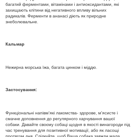
багатий ферментами, вітамінами і антиоксидантами, які
захищають клітини від негативного впливу вільних
радикалів. Ферменти в ананасі діють як природне
знеболювальне.
Кальмар
Нежирна морська їжа, багата цинком і міддю.
Застосування:
Функціональні напівм'які лакомства- здорове, м'ясисте і
смачне доповнення до регулярного харчування вашої
собаки. Давайте своєму собаці щодня в якості винагороди під
час тренування для позитивної мотивації, або як ласощі
протягом дня. Слідкуйте, щоб Ваша собака завжди мала