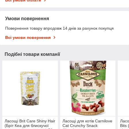
Всі умови оплати
Умови повернення
Повернення товару впродовж 14 днів за рахунок покупця
Всі умови повернення
Подібні товари компанії
Ласощі Brit Care Shiny Hair
Ласощі для котів Carnilove
Ласо
(Бріт Кеа для блискучої
Cat Crunchy Snack
Bits