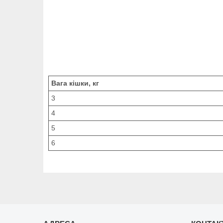
Вага кішки, кг
3
4
5
6