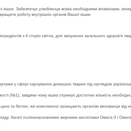
их кішок. Забезпечує улюбленця всіма необхідними вітамінами, мі
окращити роботу внутрішніх органів Вашої кішки.
редієнтів з 4 сторін світла, для зміцнення загального здоров'я тва
тами у сфері харчування домашніх тварин під наглядом українськ
кості (№1), завдяки чому кішка отримує достатню кількість необхідно
 В, цинк та біотин, які комплексно захищають організм вихованця ві
кладу, багаті поліненасиченими жирними кислотами Омега-3 і Омега-