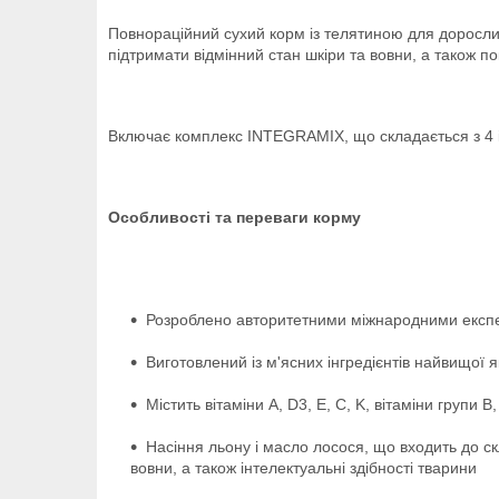
Повнораційний сухий корм із телятиною для доросл
підтримати відмінний стан шкіри та вовни, а також п
Включає комплекс INTEGRAMIX, що складається з 4 інг
Особливості та переваги корму
Розроблено авторитетними міжнародними експер
Виготовлений із м'ясних інгредієнтів найвищої я
Містить вітаміни А, D3, E, С, K, вітаміни групи
Насіння льону і масло лосося, що входить до с
вовни, а також інтелектуальні здібності тварини