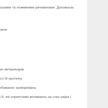
нералами та поживними речовинами. Допомагає
рини.
их ветеринарів.
го їй протеїну.
д небажаних захворювань
6, які сприятливо впливають на стан шкіри і