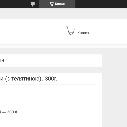
Кошик
Кошик
ІН
и (з телятиною), 300г.
і — 300 ₴