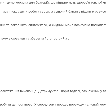
ни і дуже корисна для бактерій, що підтримують здоров'я товстої к
 тиск і покращити роботу серця, а сушений банан з півдня має висо
ки та покращити синтез жовчі, а східний імбир позитивно позначаєт
тему вихованця та зберегти його гострий зір
в
вантаження вихованця. Дотримуйтесь норм годівлі, зазначених у таб
 робити це поступово. У середньому процес переходу на новий корм