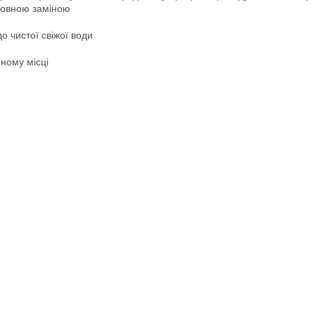
 повною заміною
о чистої свіжої води
мному місці