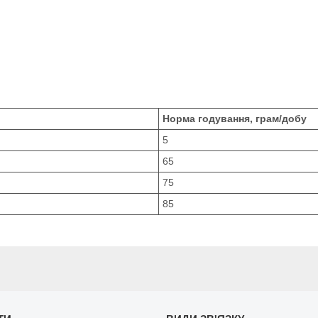
Норма годування, грам/добу
5
65
75
85