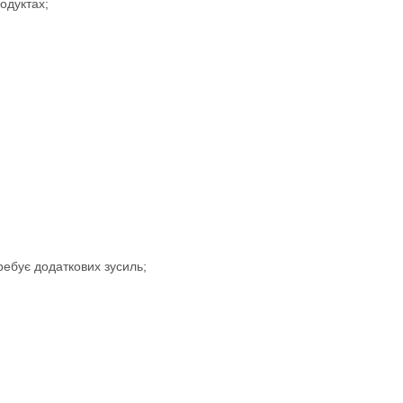
родуктах;
требує додаткових зусиль;