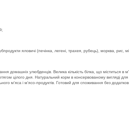
й;
бпродукти яловичі (печінка, легені, трахея, рубець), морква, рис, 
я домашніх улюбденців. Велика кількість білка, що міститься в м'яс
ротягом цілого дня. Натуральний корм в консервованому вигляді для
ального м'яса і м'ясо-продуктів. Готовий для споживання без додат