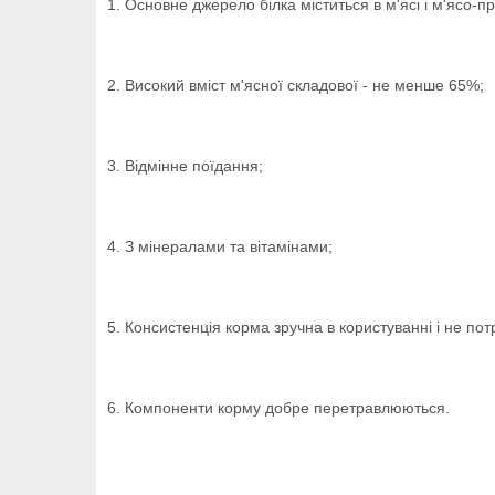
1. Основне джерело білка міститься в м'ясі і м'ясо-п
2. Високий вміст м'ясної складової - не менше 65%;
3. Відмінне поїдання;
4. З мінералами та вітамінами;
5. Консистенція корма зручна в користуванні і не по
6. Компоненти корму добре перетравлюються.