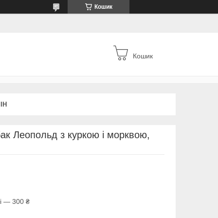
Кошик
Кошик
ІН
бак Леопольд з куркою і морквою,
і — 300 ₴