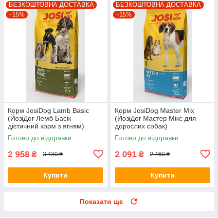
БЕЗКОШТОВНА ДОСТАВКА
БЕЗКОШТОВНА ДОСТАВКА
–15%
–15%
Корм JosiDog Lamb Basic
Корм JosiDog Master Mix
(ЙозіДог Лемб Басік
(ЙозіДог Мастер Мікс для
дієтичний корм з ягням)
дорослих собак)
15кг.+БЕЗКОШТОВНА
15кг.+БЕЗКОШТОВНА
Готово до відправки
Готово до відправки
ДОСТАВКА!
ДОСТАВКА!
2 958
2 091
₴
₴
3 480 ₴
2 460 ₴
Купити
Купити
Показати ще