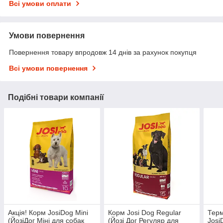
Всі умови оплати
Умови повернення
Повернення товару впродовж 14 днів за рахунок покупця
Всі умови повернення
Подібні товари компанії
Акція! Корм JosiDog Mini
Корм Josi Dog Regular
Терм
(ЙозіДог Міні для собак
(Йозі Дог Регуляр для
Josi