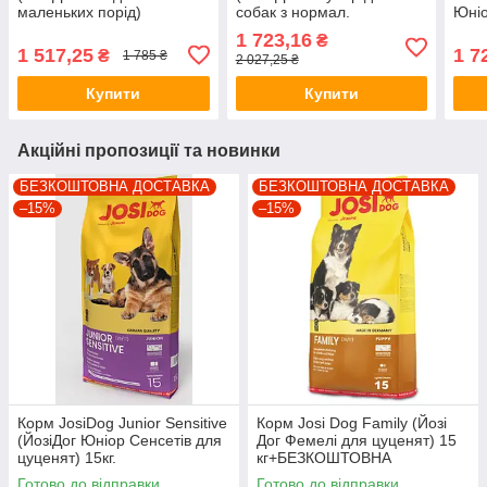
маленьких порід)
собак з нормал.
Юніо
10кг.+БЕЗКОШТОВНА
активністю) 15кг. +
тижн
1 723,16
₴
ДОСТАВКА!
БЕЗКОШТОВНА
1 517,25
1 7
₴
1 785 ₴
2 027,25 ₴
ДОСТАВКА
Купити
Купити
Акційні пропозиції та новинки
БЕЗКОШТОВНА ДОСТАВКА
БЕЗКОШТОВНА ДОСТАВКА
–15%
–15%
Корм JosiDog Junior Sensitive
Корм Josi Dog Family (Йозі
(ЙозіДог Юніор Сенсетів для
Дог Фемелі для цуценят) 15
цуценят) 15кг.
кг+БЕЗКОШТОВНА
+БЕЗКОШТОВНА ДОСТАВКА!
ДОСТАВКА!
Готово до відправки
Готово до відправки