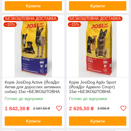
Купити
Купити
БЕЗКОШТОВНА ДОСТАВКА
БЕЗКОШТОВНА ДОСТАВКА
–15%
–15%
Корм JosiDog Active (ЙозіДог
Корм JosiDog Agilo Sport
Актив для дорослих активних
(ЙозіДог Аджило Спорт)
собак) 15кг.+БЕЗКОШТОВНА
15кг.+БЕЗКОШТОВНА
ДОСТАВКА!
ДОСТАВКА!
Готово до відправки
Готово до відправки
1 842,38
2 626,50
₴
₴
2 167,50 ₴
3 090 ₴
Купити
Купити