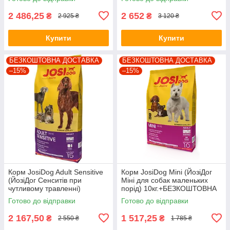
2 486,25
2 652
₴
₴
2 925 ₴
3 120 ₴
Купити
Купити
БЕЗКОШТОВНА ДОСТАВКА
БЕЗКОШТОВНА ДОСТАВКА
–15%
–15%
Корм JosiDog Adult Sensitive
Корм JosiDog Mini (ЙозіДог
(ЙозіДог Сенситів при
Міні для собак маленьких
чутливому травленні)
порід) 10кг.+БЕЗКОШТОВНА
15кг.+БЕЗКОШТОВНА
ДОСТАВКА!
Готово до відправки
Готово до відправки
ДОСТАВКА
2 167,50
1 517,25
₴
₴
2 550 ₴
1 785 ₴