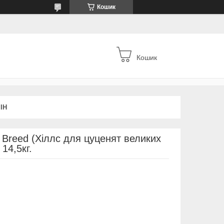
Кошик
Кошик
ІН
e Breed (Хіллс для цуценят великих
 14,5кг.