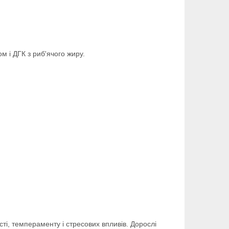
м і ДГК з риб'ячого жиру.
ті, темпераменту і стресових впливів. Дорослі