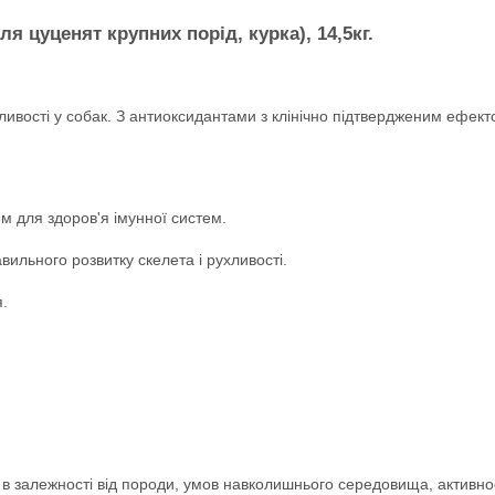
ля цуценят крупних порід, курка), 14,5кг.
ивості у собак. З антиоксидантами з клінічно підтвердженим ефекто
м для здоров'я імунної систем.
вильного розвитку скелета і рухливості.
я.
 в залежності від породи, умов навколишнього середовища, активнос