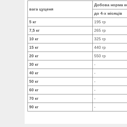
Добова норма ко
вага цуценя
до 4-х місяців
5 кг
195 гр
7,5 кг
265 гр
10 кг
325 гр
15 кг
440 гр
20 кг
550 гр
30 кг
-
40 кг
-
50 кг
-
60 кг
-
70 кг
-
90 кг
-