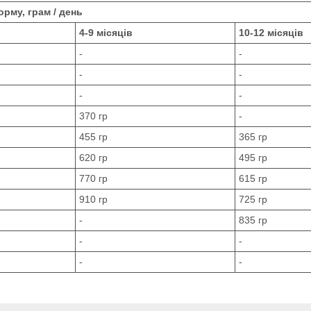
рму, грам / день
4-9 місяців
10-12 місяців
-
-
-
-
-
-
370 гр
-
455 гр
365 гр
620 гр
495 гр
770 гр
615 гр
910 гр
725 гр
-
835 гр
-
-
-
-