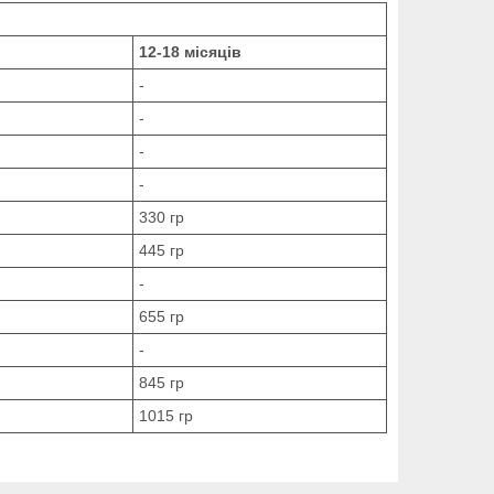
12-18 місяців
-
-
-
-
330 гр
445 гр
-
655 гр
-
845 гр
1015 гр