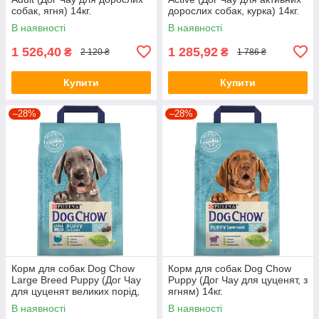
собак, ягня) 14кг.
дорослих собак, курка) 14кг.
В наявності
В наявності
1 526,40
1 285,92
₴
₴
2 120 ₴
1 786 ₴
Купити
Купити
–28%
–28%
Корм для собак Dog Chow
Корм для собак Dog Chow
Large Breed Puppy (Дог Чау
Puppy (Дог Чау для цуценят, з
для цуценят великих порід,
ягням) 14кг.
індичка) 14кг.
В наявності
В наявності