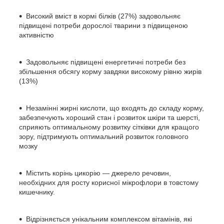
Високий вміст в кормі білків (27%) задовольняє
підвищені потреби дорослої тварини з підвищеною
активністю
Задовольняє підвищені енергетичні потреби без
збільшення обсягу корму завдяки високому рівню жирів
(13%)
Незамінні жирні кислоти, що входять до складу корму,
забезпечують хороший стан і розвиток шкіри та шерсті,
сприяють оптимальному розвитку сітківки для кращого
зору, підтримують оптимальний розвиток головного
мозку
Містить корінь цикорію — джерело речовин,
необхідних для росту корисної мікрофлори в товстому
кишечнику.
Відрізняється унікальним комплексом вітамінів, які