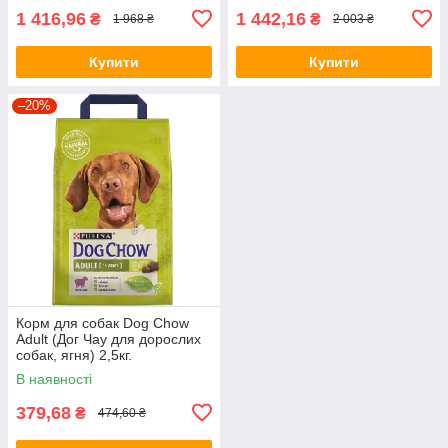
1 416,96
1 442,16
₴
₴
1 968 ₴
2 003 ₴
Купити
Купити
–20%
Корм для собак Dog Chow
Adult (Дог Чау для дорослих
собак, ягня) 2,5кг.
В наявності
379,68
₴
474,60 ₴