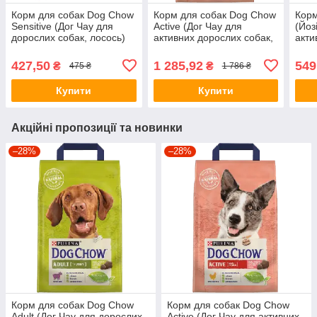
Корм для собак Dog Chow
Корм для собак Dog Chow
Корм
Sensіtive (Дог Чау для
Active (Дог Чау для
(Йоз
дорослих собак, лосось)
активних дорослих собак,
акти
2.5кг.
курка) 14кг.
427,50
1 285,92
549
₴
₴
475 ₴
1 786 ₴
Купити
Купити
Акційні пропозиції та новинки
–28%
–28%
Корм для собак Dog Chow
Корм для собак Dog Chow
Adult (Дог Чау для дорослих
Active (Дог Чау для активних