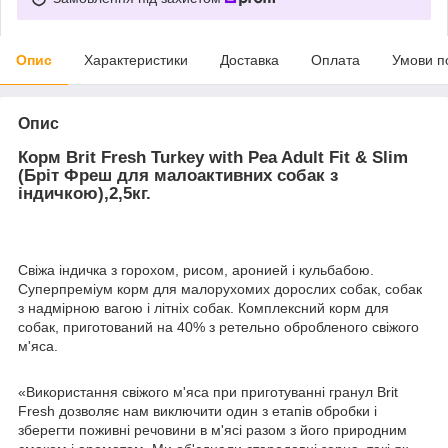
Опис
Характеристики
Доставка
Оплата
Умови п
Опис
Корм Brit Fresh Turkey with Pea Adult Fit & Slim
(Бріт Фреш для малоактивних собак з
індичкою),2,5кг.
Свіжа індичка з горохом, рисом, аронией і кульбабою.
Суперпреміум корм для малорухомих дорослих собак, собак
з надмірною вагою і літніх собак. Комплексний корм для
собак, приготований на 40% з ретельно обробленого свіжого
м'яса.
«Використання свіжого м'яса при приготуванні гранул Brit
Fresh дозволяє нам виключити один з етапів обробки і
зберегти поживні речовини в м'ясі разом з його природним