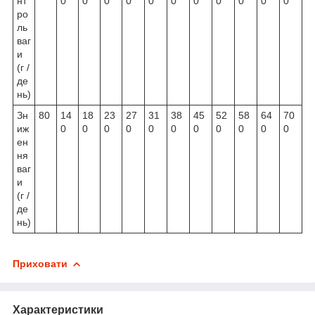
нт
0
0
0
0
0
0
0
0
0
0
0
ро
ль
ваг
и
(г /
де
нь)
Зн
80
14
18
23
27
31
38
45
52
58
64
70
иж
0
0
0
0
0
0
0
0
0
0
0
ен
ня
ваг
и
(г /
де
нь)
Приховати
Характеристики