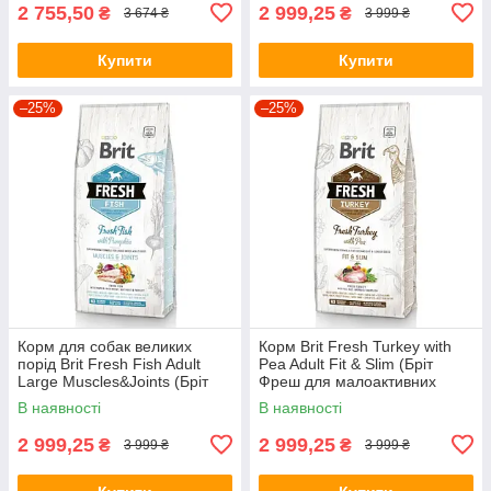
2 755,50
2 999,25
₴
₴
3 674 ₴
3 999 ₴
Купити
Купити
–25%
–25%
Корм для собак великих
Корм Brit Fresh Turkey with
порід Brit Fresh Fish Adult
Pea Adult Fit & Slim (Бріт
Large Muscles&Joints (Бріт
Фреш для малоактивних
Фреш з рибою), 12кг.
собак з індичкою),12кг.
В наявності
В наявності
2 999,25
2 999,25
₴
₴
3 999 ₴
3 999 ₴