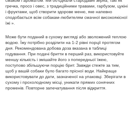
смаком і ароматом. Ми об'єднали стародавні зерна, такі як
гречка, просо і овес, з традиційними травами, гарбузом, цукіні
і фруктами, щоб створити здорове меню, яке напевно
сподобається всім собакам-любителям смачної високоякісної
їжі ».
Може бути поданий в сухому вигляді або зволожений теплою
водою. Їжу потрібно розділити на 1-2 рівні порції протягом
дня. Рекомендована добова доза вказана в таблиці
годування. При подачі бритти в перший раз, використовуйте
меншу кількість і змішайте його з попередньої їжею,
поступово збільшуючи порцію брит. Завжди стежте за тим,
щоб у вашій собаки було багато прісної води. Найкраще
використовувати до дати, зазначеної на упаковці. Зберігати в
сухому і прохолодному місці, уникати прямих сонячних
променів. Повторне запечатування після відкриття.