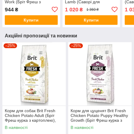
Work (Бріт Фреш з
Lamb (Саворі для
(Сав
качкою), 2,5кг.
середніх порід з ягням і
з яг
944
1 020
1 0
₴
₴
1 360 ₴
індичкою) 3кг.
Купити
Купити
Акційні пропозиції та новинки
–25%
–25%
Корм для собак Brit Fresh
Корм для цуценят Brit Fresh
Chicken Potato Adult (Бріт
Chicken Potato Puppy Healthy
Фреш курка з картоплею),
Growth (Бріт Фреш курка з
12кг.
картоплею), 12кг.
В наявності
В наявності