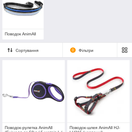
Поводок AnimAll
Сортування
0
Фільтри
Поводок-рулетка AnimАll
Поводок-шлея AnimAll HJ-