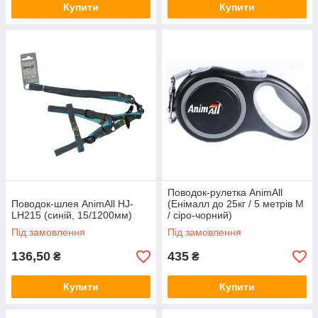
Купити
Купити
Поводок-рулетка AnimАll
Поводок-шлея AnimAll HJ-
(Енімалл до 25кг / 5 метрів М
LH215 (синій, 15/1200мм)
/ сіро-чорний)
Під замовлення
Під замовлення
136,50
435
₴
₴
Купити
Купити