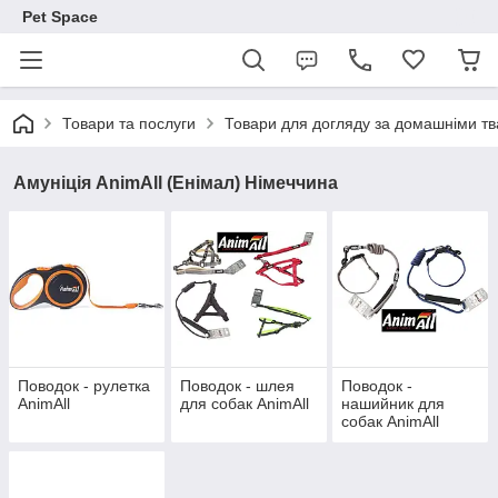
Pet Space
Товари та послуги
Товари для догляду за домашніми т
Амуніція AnimAll (Енімал) Німеччина
Поводок - рулетка
Поводок - шлея
Поводок -
AnimАll
для собак AnimАll
нашийник для
собак AnimAll