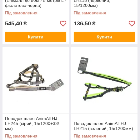
(Енімалл до 50кг / 5 метрів L /
LH215 (червоний,
фіолетово-чорна)
15/1200мм)
Під замовлення
Під замовлення
545,40
136,50
₴
₴
Купити
Купити
Поводок-шлея AnimAll HJ-
LH245 (сірий, 15/1200+33/
Поводок-шлея AnimAll HJ-
мм)
LH215 (зелений, 15/1200мм)
Під замовлення
Під замовлення