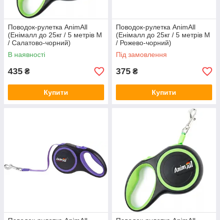
Поводок-рулетка AnimAll
Поводок-рулетка AnimАll
(Енімалл до 25кг / 5 метрів М
(Енімалл до 25кг / 5 метрів М
/ Салатово-чорний)
/ Рожево-чорний)
В наявності
Під замовлення
435
375
₴
₴
Купити
Купити