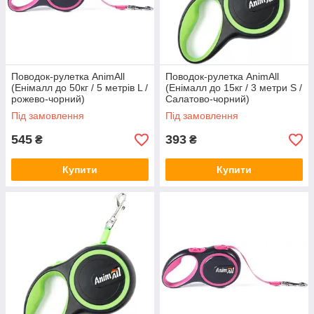
Поводок-рулетка AnimАll
Поводок-рулетка AnimАll
(Енімалл до 50кг / 5 метрів L /
(Енімалл до 15кг / 3 метри S /
рожево-чорний)
Салатово-чорний)
Під замовлення
Під замовлення
545
393
₴
₴
Купити
Купити