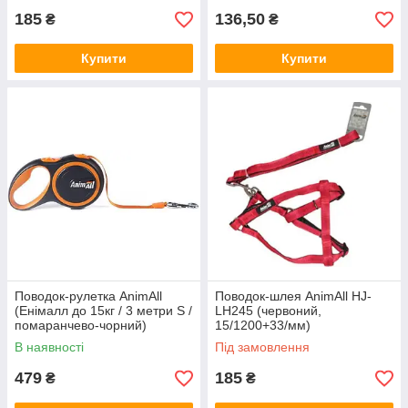
185
136,50
₴
₴
Купити
Купити
Поводок-рулетка AnimАll
Поводок-шлея AnimAll HJ-
(Енімалл до 15кг / 3 метри S /
LH245 (червоний,
помаранчево-чорний)
15/1200+33/мм)
В наявності
Під замовлення
479
185
₴
₴