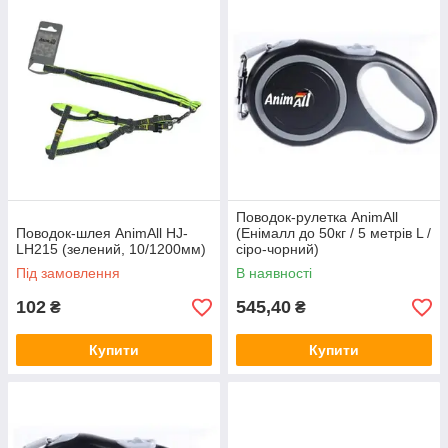
Поводок-рулетка AnimАll
Поводок-шлея AnimAll HJ-
(Енімалл до 50кг / 5 метрів L /
LH215 (зелений, 10/1200мм)
сіро-чорний)
Під замовлення
В наявності
102
545,40
₴
₴
Купити
Купити