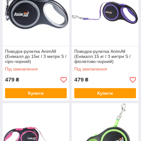
Поводок-рулетка AnimАll
Поводок-рулетка AnimАll
(Енімалл до 15кг / 3 метри S /
(Енімалл 15 кг / 3 метри S /
сіро-чорний)
фіолетово-чорний)
Під замовлення
Під замовлення
479
479
₴
₴
Купити
Купити