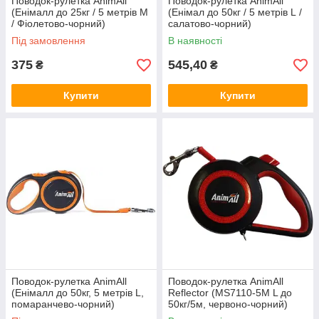
Поводок-рулетка AnimАll
Поводок-рулетка AnimАll
(Енімалл до 25кг / 5 метрів М
(Енімал до 50кг / 5 метрів L /
/ Фіолетово-чорний)
салатово-чорний)
Під замовлення
В наявності
375
545,40
₴
₴
Купити
Купити
Поводок-рулетка AnimАll
Поводок-рулетка AnimAll
(Енімалл до 50кг, 5 метрів L,
Reflector (MS7110-5M L до
помаранчево-чорний)
50кг/5м, червоно-чорний)