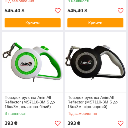
Під замовлення
В наявності
545,40
545,40
₴
₴
Купити
Купити
Поводок-рулетка AnimAll
Поводок-рулетка AnimAll
Reflector (MS7110-3M S до
Reflector (MS7110-3M S до
15кг/3м, салатово-білий)
15кг/3м, сіро-чорний)
В наявності
Під замовлення
393
393
₴
₴