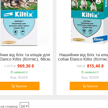
ник від бліх та кліщів для
Нашийник від бліх та клі
lanco Kiltix (Кілтікс), 66см.
собак Elanco Kiltix (Кілтікс
969,30 ₴
815,40 ₴
1 077 ₴
906 ₴
В наявності
В наявності
91019
91020
Купити
Купити