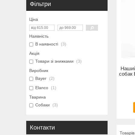
Фільтри
Ціна
Наявність
В наявності
3
Акція
Товари зі знижками
3
Наший
Виробник
собак E
Bayer
2
Elanco
1
Тварина
Собаки
3
Контакти