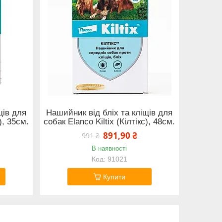
щів для
Нашийник від бліх та кліщів для
), 35см.
собак Elanco Kiltix (Кілтікс), 48см.
891,90 ₴
991 ₴
В наявності
91021
Купити