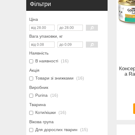
Фільтри
Ціна
Вага упаковки, кг
Наявність
В наявності
16
Консер
Акція
a Ra
Товари зі знижками
16
Виробник
Purina
16
Тварина
Коти/кішки
16
Вікова група
Для дорослих тварин
15