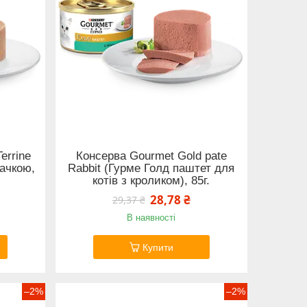
errine
Консерва Gourmet Gold pate
качкою,
Rabbit (Гурме Голд паштет для
котів з кроликом), 85г.
28,78 ₴
29,37 ₴
В наявності
Купити
–2%
–2%