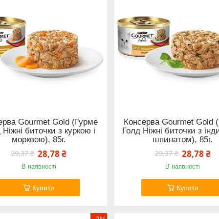
ерва Gourmet Gold (Гурме
Консерва Gourmet Gold 
 Ніжні биточки з куркою і
Голд Ніжні биточки з інд
морквою), 85г.
шпинатом), 85г.
28,78 ₴
28,78 ₴
29,37 ₴
29,37 ₴
В наявності
В наявності
Купити
Купити
–2%