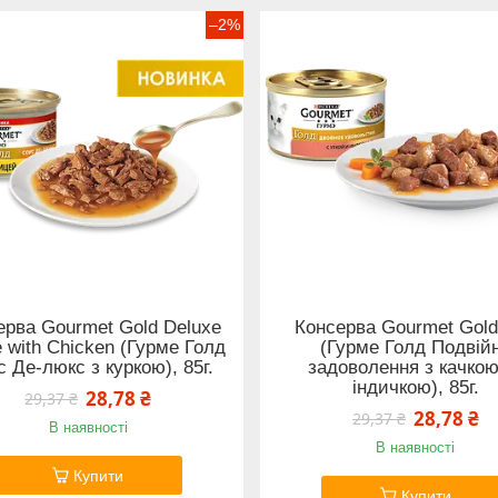
–2%
ерва Gourmet Gold Deluxe
Консерва Gourmet Gol
 with Chicken (Гурме Голд
(Гурме Голд Подвій
 Де-люкс з куркою), 85г.
задоволення з качкою
індичкою), 85г.
28,78 ₴
29,37 ₴
28,78 ₴
29,37 ₴
В наявності
В наявності
Купити
Купити