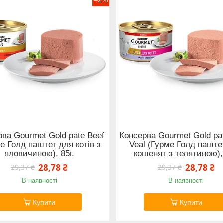
ва Gourmet Gold pate Beef
Консерва Gourmet Gold pat
е Голд паштет для котів з
Veal (Гурме Голд паште
яловичиною), 85г.
кошенят з телятиною), 
28,78 ₴
28,78 ₴
29,37 ₴
29,37 ₴
В наявності
В наявності
Купити
Купити