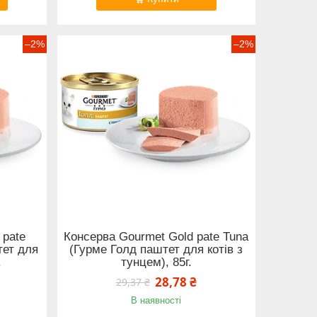
–2%
–2%
 pate
Консерва Gourmet Gold pate Tuna
тет для
(Гурме Голд паштет для котів з
.
тунцем), 85г.
28,78 ₴
29,37 ₴
В наявності