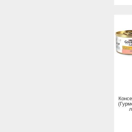
Консе
(Гурм
л