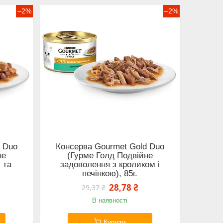
–2%
–2%
d Duo
Консерва Gourmet Gold Duo
не
(Гурме Голд Подвійне
 та
задоволення з кроликом і
печінкою), 85г.
28,78 ₴
29,37 ₴
В наявності
Купити