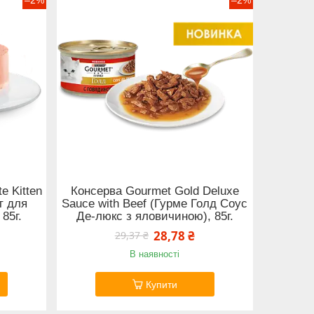
e Kitten
Консерва Gourmet Gold Deluxe
т для
Sauce with Beef (Гурме Голд Соус
85г.
Де-люкс з яловичиною), 85г.
28,78 ₴
29,37 ₴
В наявності
Купити