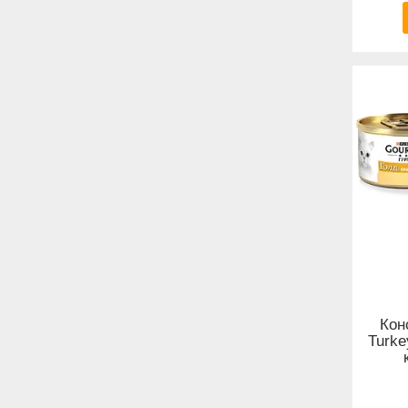
Кон
Turke