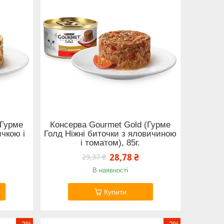
(Гурме
Консерва Gourmet Gold (Гурме
ичкою і
Голд Ніжні биточки з яловичиною
і томатом), 85г.
28,78 ₴
29,37 ₴
В наявності
Купити
–2%
–2%