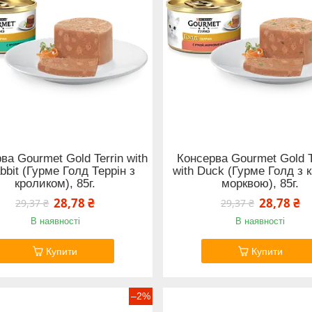
ва Gourmet Gold Terrin with
Консерва Gourmet Gold T
bbit (Гурме Голд Террін з
with Duck (Гурме Голд з 
кроликом), 85г.
морквою), 85г.
28,78 ₴
28,78 ₴
29,37 ₴
29,37 ₴
В наявності
В наявності
Купити
Купити
–2%