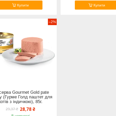
Купити
Купити
–2%
серва Gourmet Gold pate
y (Гурме Голд паштет для
котів з індичкою), 85г.
28,78 ₴
29,37 ₴
В наявності