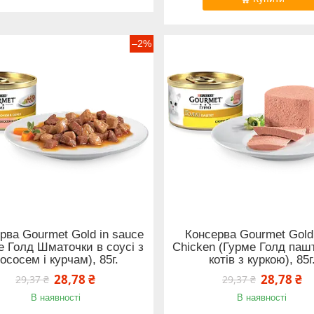
–2%
рва Gourmet Gold in sauce
Консерва Gourmet Gold
е Голд Шматочки в соусі з
Chicken (Гурме Голд паш
ососем і курчам), 85г.
котів з куркою), 85г
28,78 ₴
28,78 ₴
29,37 ₴
29,37 ₴
В наявності
В наявності