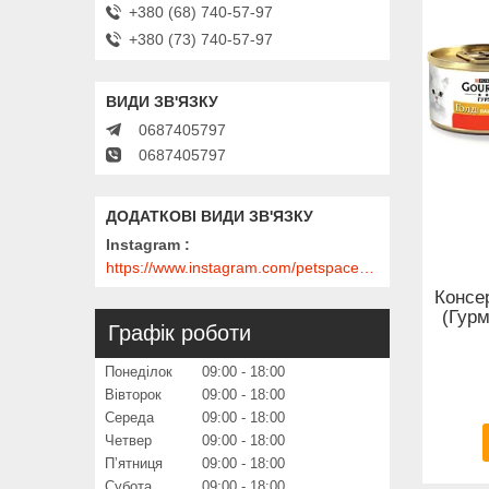
+380 (68) 740-57-97
+380 (73) 740-57-97
0687405797
0687405797
Instagram
https://www.instagram.com/petspace_ua/?utm_medium=copy_link
Консер
(Гурм
Графік роботи
Понеділок
09:00
18:00
Вівторок
09:00
18:00
Середа
09:00
18:00
Четвер
09:00
18:00
Пʼятниця
09:00
18:00
Субота
09:00
18:00