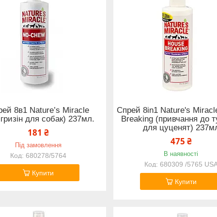
ей 8в1 Nature’s Miracle
Спрей 8in1 Nature's Mirac
ігризін для собак) 237мл.
Breaking (привчання до 
для цуценят) 237м
181 ₴
475 ₴
Під замовлення
В наявності
680278/5764
680309 /5765 US
Купити
Купити