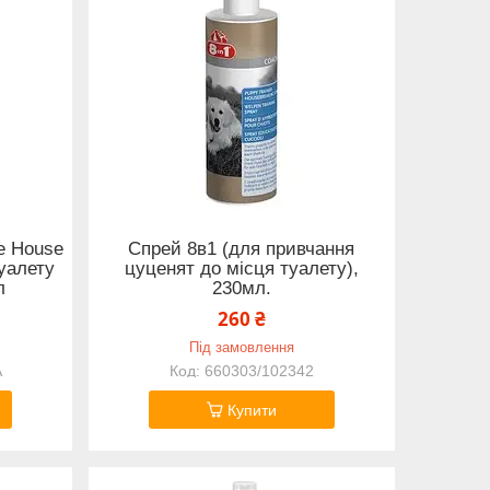
le House
Спрей 8в1 (для привчання
туалету
цуценят до місця туалету),
л
230мл.
260 ₴
Під замовлення
A
660303/102342
Купити