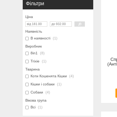
Фільтри
Ціна
Наявність
В наявності
1
Виробник
8in1
8
Спр
Trixie
1
(Ант
Тварина
Коти Кошенята Кішки
4
Кішки і собаки
1
Собаки
4
Вікова група
Всі
1