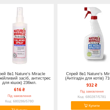
ей 8в1 Nature’s Miracle
Спрей 8в1 Nature’s Mir
окійливий засіб, антистрес
(Антігадін для котів) 7
для кішок) 236мл.
932 ₴
616 ₴
Під замовлення
Під замовлення
680287/5781
680286/5780
Купити
Купити