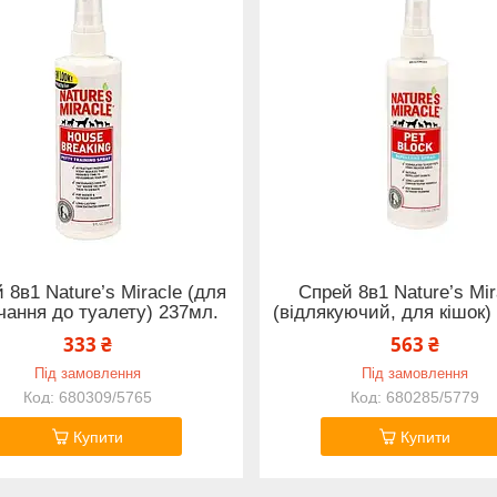
 8в1 Nature’s Miracle (для
Спрей 8в1 Nature’s Mir
чання до туалету) 237мл.
(відлякуючий, для кішок)
333 ₴
563 ₴
Під замовлення
Під замовлення
680309/5765
680285/5779
Купити
Купити