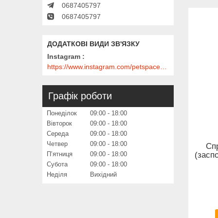
0687405797
0687405797
Instagram
https://www.instagram.com/petspace_ua/?utm_medium=copy_link
Графік роботи
Понеділок
09:00
18:00
Вівторок
09:00
18:00
Середа
09:00
18:00
Четвер
09:00
18:00
Спр
(засп
Пʼятниця
09:00
18:00
Субота
09:00
18:00
Неділя
Вихідний