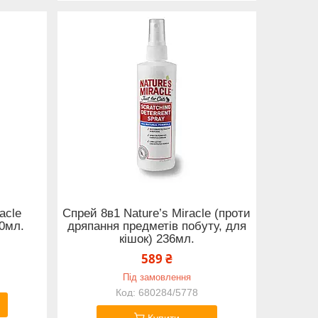
acle
Спрей 8в1 Nature’s Miracle (проти
10мл.
дряпання предметів побуту, для
кішок) 236мл.
589 ₴
Під замовлення
680284/5778
Купити